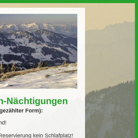
en-Nächtigungen
gezählter Form):
nd!
!
eservierung kein Schlafplatz!