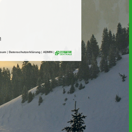
n
ssum
|
Datenschutzerklärung
|
ADMIN
|