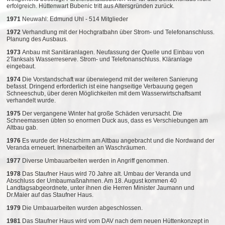
erfolgreich. Hüttenwart Bubenic tritt aus Altersgründen zurück.
1971
Neuwahl: Edmund Uhl - 514 Mitglieder
1972
Verhandlung mit der Hochgratbahn über Strom- und Telefonanschluss.
Planung des Ausbaus.
1973
Anbau mit Sanitäranlagen. Neufassung der Quelle und Einbau von
2Tanksals Wasserreserve. Strom- und Telefonanschluss. Kläranlage
eingebaut.
1974
Die Vorstandschaft war überwiegend mit der weiteren Sanierung
befasst. Dringend erforderlich ist eine hangseitige Verbauung gegen
Schneeschub, über deren Möglichkeiten mit dem Wasserwirtschaftsamt
verhandelt wurde.
1975
Der vergangene Winter hat große Schäden verursacht. Die
Schneemassen übten so enormen Duck aus, dass es Verschiebungen am
Altbau gab.
1976
Es wurde der Holzschirm am Altbau angebracht und die Nordwand der
Veranda erneuert. Innenarbeiten an Waschräumen.
1977
Diverse Umbauarbeiten werden in Angriff genommen.
1978
Das Staufner Haus wird 70 Jahre alt. Umbau der Veranda und
Abschluss der Umbaumaßnahmen. Am 18. August kommen 40
Landtagsabgeordnete, unter ihnen die Herren Minister Jaumann und
Dr.Maier auf das Staufner Haus.
1979
Die Umbauarbeiten wurden abgeschlossen.
1981
Das Staufner Haus wird vom DAV nach dem neuen Hüttenkonzept in