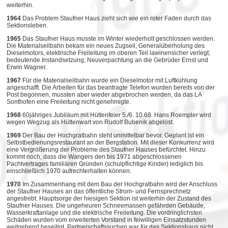
weiterhin.
1964
Das Problem Staufner Haus zieht sich wie ein roter Faden durch das
Sektionsleben.
1965
Das Staufner Haus musste im Winter wiederholt geschlossen werden.
Die Materialseilbahn bekam ein neues Zugseil, Generalüberholung des
Dieselmotors, elektrische Freileitung im oberen Teil lawinensicher verlegt;
bedeutende Instandsetzung; Neuverpachtung an die Gebrüder Ernst und
Erwin Wagner.
1967
Für die Materialseilbahn wurde ein Dieselmotor mit Luftkühlung
angeschafft. Die Arbeiten für das beantragte Telefon wurden bereits von der
Post begonnen, mussten aber wieder abgebrochen werden, da das LA
Sonthofen eine Freileitung nicht genehmigte.
1968
60jähriges Jubiläum mit Hüttenfeier 5./6. 10.68. Hans Roempler wird
wegen Wegzug als Hüttenwart von Rudolf Bubenik abgelöst.
1969
Der Bau der Hochgratbahn steht unmittelbar bevor. Geplant ist ein
Selbstbedienungsrestaurant an der Bergstation. Mit dieser Konkurrenz wird
eine Vergrößerung der Probleme des Staufner Hauses befürchtet. Hinzu
kommt noch, dass die Wangers den bis 1971 abgeschlossenen
Pachtvertrages familiären Gründen (schulpflichtige Kinder) lediglich bis
einschließlich 1970 aufrechterhalten können.
1970
Im Zusammenhang mit dem Bau der Hochgratbahn wird der Anschluss
der Staufner Hauses an das öffentliche Strom- und Fernsprechnetz
angestrebt. Hauptsorge der hiesigen Sektion ist weiterhin der Zustand des
Staufner Hauses. Die ungeheuren Schneemassen gefährden Gebäude,
Wasserkraftanlage und die elektrische Freileitung. Die vordringlichsten
Schäden wurden vom erweiterten Vorstand in feiwilligen Einsatzstunden
weitgehend beseitigt. Partnerschaftssuchen war für das Sektionshaus nicht