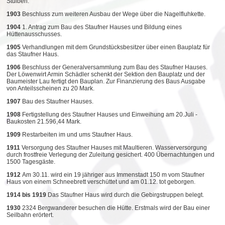
Stuiben.
1903
Beschluss zum weiteren Ausbau der Wege über die Nagelfluhkette.
1904
1. Antrag zum Bau des Staufner Hauses und Bildung eines
Hüttenausschusses.
1905
Verhandlungen mit dem Grundstücksbesitzer über einen Bauplatz für
das Staufner Haus.
1906
Beschluss der Generalversammlung zum Bau des Staufner Hauses.
Der Löwenwirt Armin Schädler schenkt der Sektion den Bauplatz und der
Baumeister Lau fertigt den Bauplan. Zur Finanzierung des Baus Ausgabe
von Anteilsscheinen zu 20 Mark.
1907
Bau des Staufner Hauses.
1908
Fertigstellung des Staufner Hauses und Einweihung am 20.Juli -
Baukosten 21.596,44 Mark.
1909
Restarbeiten im und ums Staufner Haus.
1911
Versorgung des Staufner Hauses mit Maultieren. Wasserversorgung
durch frostfreie Verlegung der Zuleitung gesichert. 400 Übernachtungen und
1500 Tagesgäste.
1912
Am 30.11. wird ein 19 jähriger aus Immenstadt 150 m vom Staufner
Haus von einem Schneebrett verschüttet und am 01.12. tot geborgen.
1914 bis 1919
Das Staufner Haus wird durch die Gebirgstruppen belegt.
1930
2324 Bergwanderer besuchen die Hütte. Erstmals wird der Bau einer
Seilbahn erörtert.