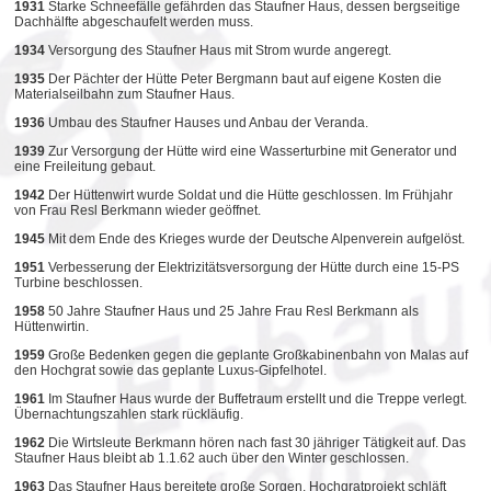
1931
Starke Schneefälle gefährden das Staufner Haus, dessen bergseitige
Dachhälfte abgeschaufelt werden muss.
1934
Versorgung des Staufner Haus mit Strom wurde angeregt.
1935
Der Pächter der Hütte Peter Bergmann baut auf eigene Kosten die
Materialseilbahn zum Staufner Haus.
1936
Umbau des Staufner Hauses und Anbau der Veranda.
1939
Zur Versorgung der Hütte wird eine Wasserturbine mit Generator und
eine Freileitung gebaut.
1942
Der Hüttenwirt wurde Soldat und die Hütte geschlossen. Im Frühjahr
von Frau Resl Berkmann wieder geöffnet.
1945
Mit dem Ende des Krieges wurde der Deutsche Alpenverein aufgelöst.
1951
Verbesserung der Elektrizitätsversorgung der Hütte durch eine 15-PS
Turbine beschlossen.
1958
50 Jahre Staufner Haus und 25 Jahre Frau Resl Berkmann als
Hüttenwirtin.
1959
Große Bedenken gegen die geplante Großkabinenbahn von Malas auf
den Hochgrat sowie das geplante Luxus-Gipfelhotel.
1961
Im Staufner Haus wurde der Buffetraum erstellt und die Treppe verlegt.
Übernachtungszahlen stark rückläufig.
1962
Die Wirtsleute Berkmann hören nach fast 30 jähriger Tätigkeit auf. Das
Staufner Haus bleibt ab 1.1.62 auch über den Winter geschlossen.
1963
Das Staufner Haus bereitete große Sorgen. Hochgratprojekt schläft