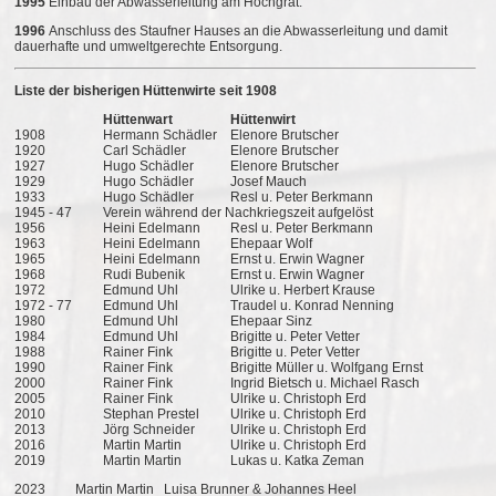
1995
Einbau der Abwasserleitung am Hochgrat.
1996
Anschluss des Staufner Hauses an die Abwasserleitung und damit
dauerhafte und umweltgerechte Entsorgung.
Liste der bisherigen Hüttenwirte seit 1908
Hüttenwart
Hüttenwirt
1908
Hermann Schädler
Elenore Brutscher
1920
Carl Schädler
Elenore Brutscher
1927
Hugo Schädler
Elenore Brutscher
1929
Hugo Schädler
Josef Mauch
1933
Hugo Schädler
Resl u. Peter Berkmann
1945 - 47
Verein während der Nachkriegszeit aufgelöst
1956
Heini Edelmann
Resl u. Peter Berkmann
1963
Heini Edelmann
Ehepaar Wolf
1965
Heini Edelmann
Ernst u. Erwin Wagner
1968
Rudi Bubenik
Ernst u. Erwin Wagner
1972
Edmund Uhl
Ulrike u. Herbert Krause
1972 - 77
Edmund Uhl
Traudel u. Konrad Nenning
1980
Edmund Uhl
Ehepaar Sinz
1984
Edmund Uhl
Brigitte u. Peter Vetter
1988
Rainer Fink
Brigitte u. Peter Vetter
1990
Rainer Fink
Brigitte Müller u. Wolfgang Ernst
2000
Rainer Fink
Ingrid Bietsch u. Michael Rasch
2005
Rainer Fink
Ulrike u. Christoph Erd
2010
Stephan Prestel
Ulrike u. Christoph Erd
2013
Jörg Schneider
Ulrike u. Christoph Erd
2016
Martin Martin
Ulrike u. Christoph Erd
2019
Martin Martin
Lukas u. Katka Zeman
2023 Martin Martin Luisa Brunner & Johannes Heel