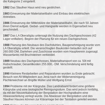
die Kategorie 2 eingeteilt.
1982
Das Staufner Haus wird neu gestrichen.
1983
Erneuerung der Materialseilbahn und Einbau des elektrischen
Antriebes.
1986
Erneuerung der Mittelstütze der Materialseilbahn, die nach 50 Jahren
ihren Dienst aufgab. Giebel- und Hangseite werden in Eigenarbeit neu
geschindelt.
1987
Das LA Oberallgäu untersagt die Nutzung des Dachgeschosses (42
Lager entfallen). Beginn der Planung für ein neues Dachgeschoss.
1988
Planung des Neubaus des Dachstuhles, Baugenehmigung wurde vom
LA Oberallgäu erteilt. Die veranschlagten Baukosten belaufen sich auf
260.000 DM, Darlehen und Zuschüsse wurden vom Hauptverein zugesagt.
Wassertanks mit Bruchsteinen verkleidet.
1989
Neubau des Dachgeschosses, Materialtransport von ca. 50t mit
Hubschrauber, Gesamtkosten 255.000,- DM. Verschindelung wird fertig
gestellt.
1990
Kleinere Restarbeiten und Reparaturen wurden zu Ende gebracht.
Besuch von AV-Mitgliedern aus Jena nach der Widervereinigung.
Pächterwechsel an Brigitte Müller und Wolfgang Ernst.
1994
Probleme mit der Klärgrube. Das Landratsamt fordert eine größere
Klärgrube und eine biologische Reinigungssture. Das wird jedoch hinfällig,
da mit der Neuverkabelung der Bergstation der Hochgratbahn eine
Abwasserleitung verlegt wurde. Die Abwässer der Bergstation und des
Staufner Hauses können zur Kläranlage bei der Talstation geleitet werden.