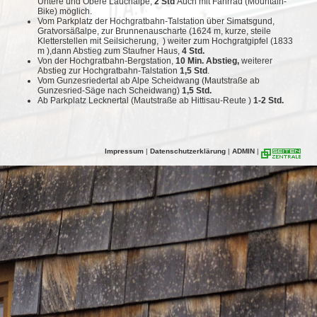
Untere und Obere Lauchalpe,
2 Std
Auch mit Fahrrad (Mountain-
Bike) möglich.
Vom Parkplatz der Hochgratbahn-Talstation über Simatsgund,
Gratvorsäßalpe, zur Brunnenauscharte (1624 m, kurze, steile
Kletterstellen mit Seilsicherung, ) weiter zum Hochgratgipfel (1833
m ),dann Abstieg zum Staufner Haus,
4 Std.
Von der Hochgratbahn-Bergstation,
10 Min. Abstieg,
weiterer
Abstieg zur Hochgratbahn-Talstation
1,5 Std
.
Vom Gunzesriedertal ab Alpe Scheidwang (Mautstraße ab
Gunzesried-Säge nach Scheidwang)
1,5 Std.
Ab Parkplatz Lecknertal (Mautstraße ab Hittisau-Reute )
1-2 Std.
Impressum
|
Datenschutzerklärung
|
ADMIN
|