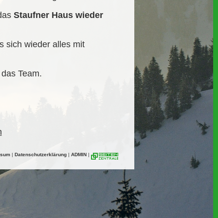
 das
Staufner Haus wieder
 sich wieder alles mit
d das Team.
n
ssum
|
Datenschutzerklärung
|
ADMIN
|