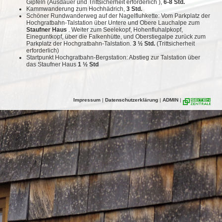
Gipfeln (Ausdauer und Trittsicherheit erforderlich ),
6-8 Std.
Kammwanderung zum Hochhädrich,
3 Std.
Schöner Rundwanderweg auf der Nagelfluhkette: Vom Parkplatz der
Hochgratbahn-Talstation über Untere und Obere Lauchalpe zum
Staufner Haus
. Weiter zum Seelekopf, Hohenfluhalpkopf,
Eineguntkopf, über die Falkenhütte, und Oberstiegalpe zurück zum
Parkplatz der Hochgratbahn-Talstation.
3 ½ Std.
(Trittsicherheit
erforderlich)
Startpunkt Hochgratbahn-Bergstation: Abstieg zur Talstation über
das Staufner Haus
1 ½ Std
Impressum
|
Datenschutzerklärung
|
ADMIN
|