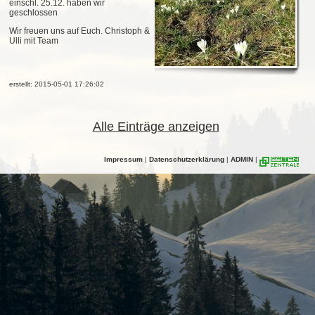
einschl. 25.12. haben wir
geschlossen
Wir freuen uns auf Euch. Christoph &
Ulli mit Team
erstellt: 2015-05-01 17:26:02
Alle Einträge anzeigen
Impressum
|
Datenschutzerklärung
|
ADMIN
|