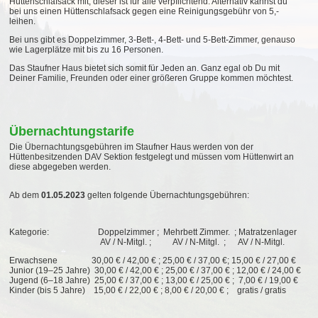
Hüttenschlafsack mit, dieser ist für alle verpflichtend.
Alternativ kannst du
bei uns einen Hüttenschlafsack gegen eine Reinigungsgebühr von 5,-
leihen.
Bei uns gibt es
Doppelzimmer,
3-Bett-, 4-Bett- und 5-Bett-Zimmer, genauso
wie Lagerplätze mit bis zu 16 Personen.
Das
Staufner
Haus bietet sich somit für Jeden an. Ganz egal ob Du mit
Deiner Familie, Freunden oder einer größeren Gruppe kommen möchtest.
Übernachtungstarife
Die Übernachtungsgebühren im Staufner Haus werden von der
Hüttenbesitzenden DAV Sektion festgelegt und müssen vom Hüttenwirt an
diese abgegeben werden.
Ab dem
01.05.2023
gelten folgende Übernachtungsgebühren:
Kategorie: Doppelzimmer ; Mehrbett Zimmer. ; Matratzenlager
AV / N-Mitgl. ; AV / N-Mitgl. ; AV / N-Mitgl.
Erwachsene 30,00 € / 42,00 € ; 25,00 € / 37,00 €; 15,00 € / 27,00 €
Junior (19–25 Jahre) 30,00 € / 42,00 € ; 25,00 € / 37,00 € ; 12,00 € / 24,00 €
Jugend (6–18 Jahre) 25,00 € / 37,00 € ; 13,00 € / 25,00 € ; 7,00 € / 19,00 €
Kinder (bis 5 Jahre) 15,00 € / 22,00 € ; 8,00 € / 20,00 € ; gratis / gratis