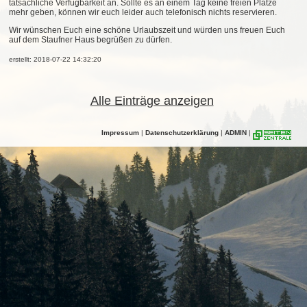
tatsächliche Verfügbarkeit an. Sollte es an einem Tag keine freien Plätze
mehr geben, können wir euch leider auch telefonisch nichts reservieren.
Wir wünschen Euch eine schöne Urlaubszeit und würden uns freuen Euch
auf dem Staufner Haus begrüßen zu dürfen.
erstellt: 2018-07-22 14:32:20
Alle Einträge anzeigen
Impressum
|
Datenschutzerklärung
|
ADMIN
|