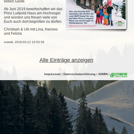
lieben Gäste.
Ab Juni 2019 bewirtschaften wir das
Prinz Luitpold Haus am Hochvogel
und würden uns freuen viele von
Euch auch dort begrüßen zu dürfen.
Christoph & Ulli mit Lina, Hannes
und Felizia
erstellt: 2019-03-12 10:53:39
Alle Einträge anzeigen
Impressum
|
Datenschutzerklärung
|
ADMIN
|