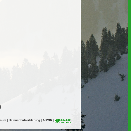
n
ssum
|
Datenschutzerklärung
|
ADMIN
|