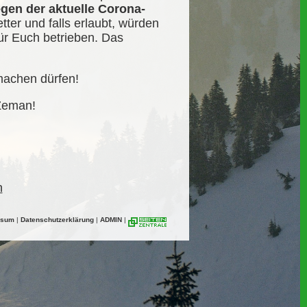
gen der aktuelle Corona-
tter und falls erlaubt, würden
ür Euch betrieben. Das
fmachen dürfen!
 Zeman!
n
ssum
|
Datenschutzerklärung
|
ADMIN
|