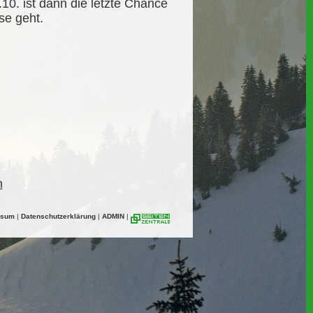
10. ist dann die letzte Chance
se geht.
n
ssum
|
Datenschutzerklärung
|
ADMIN
|