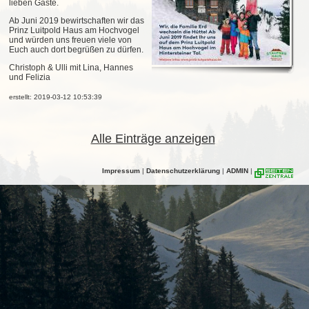
lieben Gäste.
Ab Juni 2019 bewirtschaften wir das
Prinz Luitpold Haus am Hochvogel
und würden uns freuen viele von
Euch auch dort begrüßen zu dürfen.
Christoph & Ulli mit Lina, Hannes
und Felizia
erstellt: 2019-03-12 10:53:39
Alle Einträge anzeigen
Impressum
|
Datenschutzerklärung
|
ADMIN
|