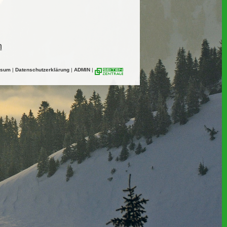
n
ssum
|
Datenschutzerklärung
|
ADMIN
|