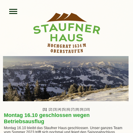
[1]
[2]
[3]
[4]
[5]
[6]
[7]
[8]
[9]
[10]
Montag 16.10 geschlossen wegen
Betriebsausflug
Montag 16.10 bleibt das Staufner Haus geschlossen. Unser ganzes Team
vom Sommer 2023 trifft sich nochmal und feiert den Saisonabschluss.