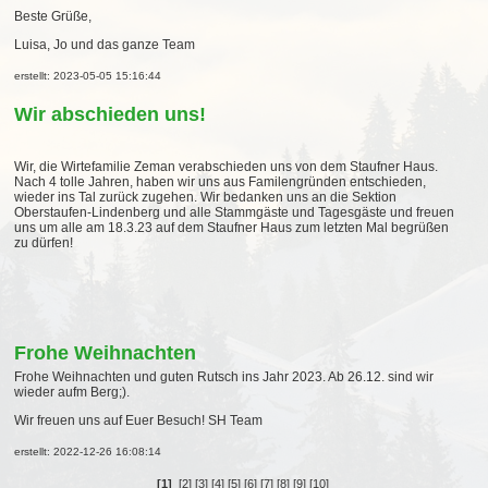
Beste Grüße,
Luisa, Jo und das ganze Team
erstellt: 2023-05-05 15:16:44
Wir abschieden uns!
Wir, die Wirtefamilie Zeman verabschieden uns von dem Staufner Haus.
Nach 4 tolle Jahren, haben wir uns aus Familengründen entschieden,
wieder ins Tal zurück zugehen. Wir bedanken uns an die Sektion
Oberstaufen-Lindenberg und alle Stammgäste und Tagesgäste und freuen
uns um alle am 18.3.23 auf dem Staufner Haus zum letzten Mal begrüßen
zu dürfen!
Frohe Weihnachten
Frohe Weihnachten und guten Rutsch ins Jahr 2023. Ab 26.12. sind wir
wieder aufm Berg;).
Wir freuen uns auf Euer Besuch! SH Team
erstellt: 2022-12-26 16:08:14
[1]
[2]
[3]
[4]
[5]
[6]
[7]
[8]
[9]
[10]