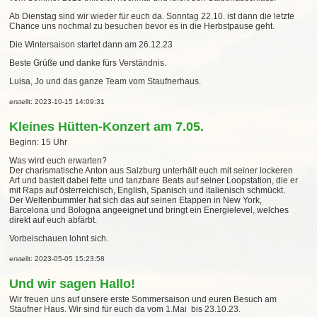
Ab Dienstag sind wir wieder für euch da. Sonntag 22.10. ist dann die letzte
Chance uns nochmal zu besuchen bevor es in die Herbstpause geht.
Die Wintersaison startet dann am 26.12.23
Beste Grüße und danke fürs Verständnis.
Luisa, Jo und das ganze Team vom Staufnerhaus.
erstellt: 2023-10-15 14:09:31
Kleines Hütten-Konzert am 7.05.
Beginn: 15 Uhr
Was wird euch erwarten?
Der charismatische Anton aus Salzburg unterhält euch mit seiner lockeren
Art und bastelt dabei fette und tanzbare Beats auf seiner Loopstation, die er
mit Raps auf österreichisch, English, Spanisch und italienisch schmückt.
Der Weltenbummler hat sich das auf seinen Etappen in New York,
Barcelona und Bologna angeeignet und bringt ein Energielevel, welches
direkt auf euch abfärbt.
Vorbeischauen lohnt sich.
erstellt: 2023-05-05 15:23:58
Und wir sagen Hallo!
Wir freuen uns auf unsere erste Sommersaison und euren Besuch am
Staufner Haus. Wir sind für euch da vom 1.Mai bis 23.10.23.