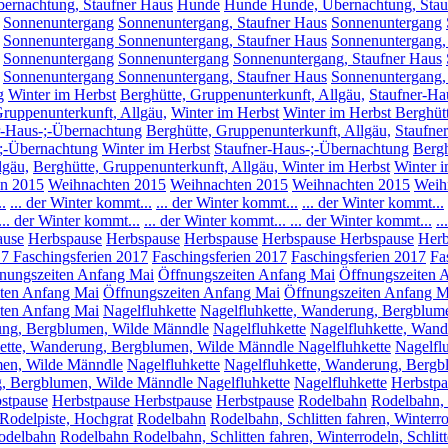
ernachtung, Staufner Haus
Hunde
Hunde Hunde, Übernachtung, Stau
Sonnenuntergang
Sonnenuntergang, Staufner Haus
Sonnenuntergang
Sonnenuntergang Sonnenuntergang, Staufner Haus
Sonnenuntergang,
Sonnenuntergang
Sonnenuntergang
Sonnenuntergang, Staufner Haus
Sonnenuntergang Sonnenuntergang, Staufner Haus
Sonnenuntergang,
g
Winter im Herbst
Berghütte, Gruppenunterkunft, Allgäu,
Staufner-Ha
Gruppenunterkunft, Allgäu,
Winter im Herbst
Winter im Herbst Berghüt
r-Haus-;-Übernachtung
Berghütte, Gruppenunterkunft, Allgäu,
Staufne
-;-Übernachtung
Winter im Herbst
Staufner-Haus-;-Übernachtung
Bergh
lgäu,
Berghütte, Gruppenunterkunft, Allgäu, Winter im Herbst
Winter i
n 2015
Weihnachten 2015
Weihnachten 2015
Weihnachten 2015
Weih
.
... der Winter kommt...
... der Winter kommt...
... der Winter kommt...
... der Winter kommt...
... der Winter kommt...
... der Winter kommt...
.
ause
Herbspause
Herbspause
Herbspause
Herbspause
Herbspause
Herb
17
Faschingsferien 2017
Faschingsferien 2017
Faschingsferien 2017
Fa
nungszeiten Anfang Mai
Öffnungszeiten Anfang Mai
Öffnungszeiten 
ten Anfang Mai
Öffnungszeiten Anfang Mai
Öffnungszeiten Anfang M
ten Anfang Mai
Nagelfluhkette
Nagelfluhkette, Wanderung, Bergblum
ung, Bergblumen, Wilde Männdle
Nagelfluhkette
Nagelfluhkette, Wan
ette, Wanderung, Bergblumen, Wilde Männdle Nagelfluhkette
Nagelfl
men, Wilde Männdle
Nagelfluhkette
Nagelfluhkette, Wanderung, Berg
g, Bergblumen, Wilde Männdle Nagelfluhkette
Nagelfluhkette
Herbstpa
stpause
Herbstpause
Herbstpause
Herbstpause
Rodelbahn
Rodelbahn, S
, Rodelpiste, Hochgrat
Rodelbahn
Rodelbahn, Schlitten fahren, Winterro
odelbahn
Rodelbahn Rodelbahn, Schlitten fahren, Winterrodeln, Schlitt