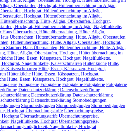
ung, Hütte, Allgäu, Oberstaufen, Hochgrat, Hüttenübernachtung im
Allgäu, Oberstaufen, Hochgrat, Hüttenübernachtung im Allgäu,
Oberstaufen, Hochgrat, Hüttenübernachtung im Allgäu,
Oberstaufen, Hochgrat, Hüttenübernachtung im Allgäu,
Hüttenübernachtung, Hütte, Allgäu, Oberstaufen, Hochgrat,
taufen, Hochgrat, Hüttenübernachtung im Allgäu, Nagelfluhkette,
r Haus
Übernachten, Hüttenübernachtung, Hütte, Allgäu,
 Haus
Übernachten, Hüttenübernachtung, Hütte, Allgäu, Oberstaufen,
hten, Hüttenübernachtung, Hütte, Allgäu, Oberstaufen, Hochgrat,
em Staufner Haus Übernachten, Hüttenübernachtung, Hütte, Allgäu,
ng, Hütte, Allgäu, Oberstaufen, Hochgrat, Hüttenübernachtung im
nküche
Hütte, Essen, Kässpatzen, Hochgrat, Nagelfluhkette,
, Hochgrat, Nagelfluhkette, Kaiserschmarren
Hüttenküche
Hütte,
tte, Kaiserschmarren
Hütte, Essen, Kässpatzen, Hochgrat,
rren
Hüttenküche
Hütte, Essen, Kässpatzen, Hochgrat,
he Hütte, Essen, Kässpatzen, Hochgrat, Nagelfluhkette,
otogalerie
Fotogalerie
Fotogalerie
Fotogalerie
Fotogalerie
Fotogalerie
erklärung
Datenschutzerklärung
Datenschutzerklärung
schutzerklärung
Datenschutzerklärung
Datenschutzerklärung
schutzerklärung
Datenschutzerklärung
Stornobedigungen
bedigungen
Stornobedigungen
Stornobedigungen
Stornobedigungen
tte, Hochgrat
Übernachtungstarife
Übernachtungspreise,
, Hochgrat
Übernachtungstarife
Übernachtungspreise,
keit, Nagelfluhkette, Hochgrat
Übernachtungspreise,
bernachtungsmöglichkeit, Nagelfluhkette, Hochgrat