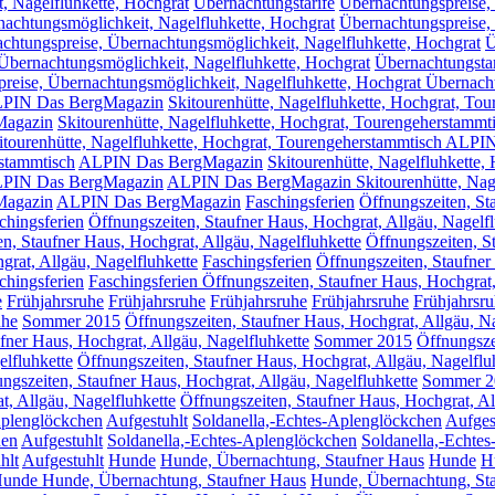
, Nagelfluhkette, Hochgrat
Übernachtungstarife
Übernachtungspreise,
nachtungsmöglichkeit, Nagelfluhkette, Hochgrat
Übernachtungspreise,
chtungspreise, Übernachtungsmöglichkeit, Nagelfluhkette, Hochgrat
Ü
Übernachtungsmöglichkeit, Nagelfluhkette, Hochgrat
Übernachtungstar
reise, Übernachtungsmöglichkeit, Nagelfluhkette, Hochgrat Übernacht
PIN Das BergMagazin
Skitourenhütte, Nagelfluhkette, Hochgrat, To
Magazin
Skitourenhütte, Nagelfluhkette, Hochgrat, Tourengeherstammt
itourenhütte, Nagelfluhkette, Hochgrat, Tourengeherstammtisch ALP
rstammtisch
ALPIN Das BergMagazin
Skitourenhütte, Nagelfluhkette,
PIN Das BergMagazin
ALPIN Das BergMagazin Skitourenhütte, Nage
Magazin
ALPIN Das BergMagazin
Faschingsferien
Öffnungszeiten, St
chingsferien
Öffnungszeiten, Staufner Haus, Hochgrat, Allgäu, Nagelfl
en, Staufner Haus, Hochgrat, Allgäu, Nagelfluhkette
Öffnungszeiten, S
grat, Allgäu, Nagelfluhkette
Faschingsferien
Öffnungszeiten, Staufner
chingsferien
Faschingsferien Öffnungszeiten, Staufner Haus, Hochgrat,
e
Frühjahrsruhe
Frühjahrsruhe
Frühjahrsruhe
Frühjahrsruhe
Frühjahrsr
uhe
Sommer 2015
Öffnungszeiten, Staufner Haus, Hochgrat, Allgäu, Na
fner Haus, Hochgrat, Allgäu, Nagelfluhkette
Sommer 2015
Öffnungsze
lfluhkette
Öffnungszeiten, Staufner Haus, Hochgrat, Allgäu, Nagelfl
ngszeiten, Staufner Haus, Hochgrat, Allgäu, Nagelfluhkette
Sommer 2
, Allgäu, Nagelfluhkette
Öffnungszeiten, Staufner Haus, Hochgrat, A
Aplenglöckchen
Aufgestuhlt
Soldanella,-Echtes-Aplenglöckchen
Aufges
hen
Aufgestuhlt
Soldanella,-Echtes-Aplenglöckchen
Soldanella,-Echte
hlt
Aufgestuhlt
Hunde
Hunde, Übernachtung, Staufner Haus
Hunde
H
unde Hunde, Übernachtung, Staufner Haus
Hunde, Übernachtung, St