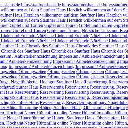
fner-haus.de
http://staufner-haus.de
http://staufner-haus.de
http://staufne
 willkommen auf dem Staufner Haus
Herzlich willkommen auf dem St
taufner Haus
Herzlich willkommen auf dem Staufner Haus
Herzlich w
 willkommen auf dem Staufner Haus
Herzlich willkommen auf dem St
ouren
Gipfel und Touren
Gipfel und Touren
Gipfel und Touren
Gipfel 
 Touren
Gipfel und Touren
Gipfel und Touren
Nützliche Links und Fre
e Links und Freunde
Nützliche Links und Freunde
Nützliche Links und
e Links und Freunde
Nützliche Links und Freunde
Nützliche Links und
Staufner Haus
Chronik des Staufner Haus
Chronik des Staufner Haus
C
Chronik des Staufner Haus
Chronik des Staufner Haus
Chronik des S
essum / Anbieterkennzeichnung
Impressum / Anbieterkennzeichnung
I
um / Anbieterkennzeichnung
Impressum / Anbieterkennzeichnung
Impr
nung
Impressum / Anbieterkennzeichnung
Impressum / Anbieterkennze
ungszeiten
Öffnungszeiten
Öffnungszeiten
Öffnungszeiten
Öffnungszei
ngszeiten
Öffnungszeiten
Öffnungszeiten
Öffnungszeiten
Reservierun
frage, Nagelfluhkette, HochgratStaufner Haus
Reservierung
Reservieru
HochgratStaufner Haus
Reservierung
Reservierung Reservierung, Reserv
ner Haus Reservierung
Reservierung
Reservierung
Reservierung, Reser
HochgratStaufner Haus
Reservierung
Reservierung, Reservierungsanfrag
HochgratStaufner Haus
Reservierung, Reservierungsanfrage, Nagelfluhk
er Hüttenfilm online
Hütten, Staufener Haus, Oberstaufen, Hochgrat
N
fen, Hochgrat
Neuer Hüttenfilm online
Neuer Hüttenfilm online Hütten
ine
Neuer Hüttenfilm online
Hütten, Staufener Haus, Oberstaufen, Ho
fen, Hochgrat
Neuer Hüttenfilm online
Neuer Hüttenfilm online Hütten