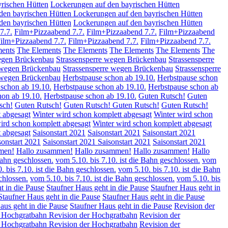
rischen Hütten
Lockerungen auf den bayrischen Hütten
den bayrischen Hütten
Lockerungen auf den bayrischen Hütten
den bayrischen Hütten
Lockerungen auf den bayrischen Hütten
7.7.
Film+Pizzaabend 7.7.
Film+Pizzaabend 7.7.
Film+Pizzaabend
ilm+Pizzaabend 7.7.
Film+Pizzaabend 7.7.
Film+Pizzaabend 7.7.
ents
The Elements
The Elements
The Elements
The Elements
The
wegen Brückenbau
Strassensperre wegen Brückenbau
Strassensperre
 wegen Brückenbau
Strassensperre wegen Brückenbau
Strassensperre
 wegen Brückenbau
Herbstpause schon ab 19.10.
Herbstpause schon
schon ab 19.10.
Herbstpause schon ab 19.10.
Herbstpause schon ab
hon ab 19.10.
Herbstpause schon ab 19.10.
Guten Rutsch!
Guten
sch!
Guten Rutsch!
Guten Rutsch!
Guten Rutsch!
Guten Rutsch!
 abgesagt
Winter wird schon komplett abgesagt
Winter wird schon
ird schon komplett abgesagt
Winter wird schon komplett abgesagt
 abgesagt
Saisonstart 2021
Saisonstart 2021
Saisonstart 2021
sonstart 2021
Saisonstart 2021
Saisonstart 2021
Saisonstart 2021
men!
Hallo zusammen!
Hallo zusammen!
Hallo zusammen!
Hallo
Bahn geschlossen.
vom 5.10. bis 7.10. ist die Bahn geschlossen.
vom
. bis 7.10. ist die Bahn geschlossen.
vom 5.10. bis 7.10. ist die Bahn
chlossen.
vom 5.10. bis 7.10. ist die Bahn geschlossen.
vom 5.10. bis
t in die Pause
Staufner Haus geht in die Pause
Staufner Haus geht in
Staufner Haus geht in die Pause
Staufner Haus geht in die Pause
aus geht in die Pause
Staufner Haus geht in die Pause
Revision der
r Hochgratbahn
Revision der Hochgratbahn
Revision der
r Hochgratbahn
Revision der Hochgratbahn
Revision der