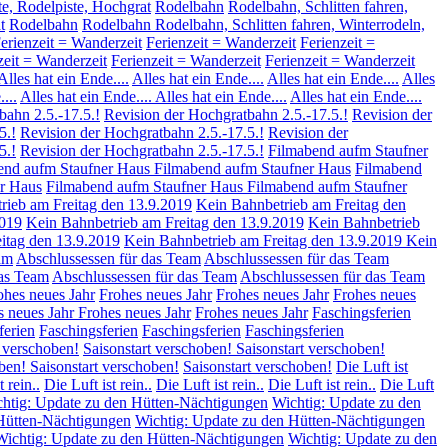
te, Rodelpiste, Hochgrat
Rodelbahn
Rodelbahn, Schlitten fahren,
t
Rodelbahn
Rodelbahn Rodelbahn, Schlitten fahren, Winterrodeln,
erienzeit = Wanderzeit
Ferienzeit = Wanderzeit
Ferienzeit =
zeit = Wanderzeit
Ferienzeit = Wanderzeit
Ferienzeit = Wanderzeit
Alles hat ein Ende....
Alles hat ein Ende....
Alles hat ein Ende....
Alles
...
Alles hat ein Ende....
Alles hat ein Ende....
Alles hat ein Ende....
bahn 2.5.-17.5.!
Revision der Hochgratbahn 2.5.-17.5.!
Revision der
5.!
Revision der Hochgratbahn 2.5.-17.5.!
Revision der
5.!
Revision der Hochgratbahn 2.5.-17.5.!
Filmabend aufm Staufner
end aufm Staufner Haus
Filmabend aufm Staufner Haus
Filmabend
r Haus
Filmabend aufm Staufner Haus
Filmabend aufm Staufner
rieb am Freitag den 13.9.2019
Kein Bahnbetrieb am Freitag den
2019
Kein Bahnbetrieb am Freitag den 13.9.2019
Kein Bahnbetrieb
itag den 13.9.2019
Kein Bahnbetrieb am Freitag den 13.9.2019
Kein
am
Abschlussessen für das Team
Abschlussessen für das Team
das Team
Abschlussessen für das Team
Abschlussessen für das Team
ohes neues Jahr
Frohes neues Jahr
Frohes neues Jahr
Frohes neues
s neues Jahr
Frohes neues Jahr
Frohes neues Jahr
Faschingsferien
ferien
Faschingsferien
Faschingsferien
Faschingsferien
t verschoben!
Saisonstart verschoben!
Saisonstart verschoben!
oben!
Saisonstart verschoben!
Saisonstart verschoben!
Die Luft ist
t rein..
Die Luft ist rein..
Die Luft ist rein..
Die Luft ist rein..
Die Luft
htig: Update zu den Hütten-Nächtigungen
Wichtig: Update zu den
Hütten-Nächtigungen
Wichtig: Update zu den Hütten-Nächtigungen
Wichtig: Update zu den Hütten-Nächtigungen
Wichtig: Update zu den