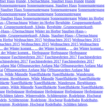
fner Haus
Hunde, Übernachtung, Staufner Haus Hunde
Hunde
Sonnenuntergang
Sonnenuntergang, Staufner Haus
Sonnenuntergang
 Staufner Haus Sonnenuntergang
Sonnenuntergang
Sonnenuntergang
Sonnenuntergang
Sonnenuntergang
Sonnenuntergang
 Staufner Haus Sonnenuntergang
Sonnenuntergang
Winter im Herbst
us-;-Übernachtung
Winter im Herbst
Berghütte, Gruppenunterkunft,
te, Gruppenunterkunft, Allgäu,
Berghütte, Gruppenunterkunft,
r-Haus-;-Übernachtung
Winter im Herbst
Staufner-Haus-;-
ütte, Gruppenunterkunft, Allgäu,
Staufner-Haus-;-Übernachtung
m Herbst
Weihnachten 2015
Weihnachten 2015
Weihnachten 2015
nachten 2015
Weihnachten 2015
Weihnachten 2015
Weihnachten
... der Winter kommt...
... der Winter kommt...
... der Winter kommt...
.. der Winter kommt...
Herbspause
Herbspause
Herbspause
spause
Faschingsferien 2017
Faschingsferien 2017
Faschingsferien
schingsferien 2017
Faschingsferien 2017
Faschingsferien 2017
Anfang Mai
Öffnungszeiten Anfang Mai
Öffnungszeiten Anfang Mai
ai
Öffnungszeiten Anfang Mai
Öffnungszeiten Anfang Mai
en, Wilde Männdle
Nagelfluhkette
Nagelfluhkette, Wanderung,
derung, Bergblumen, Wilde Männdle
Nagelfluhkette
Nagelfluhkette
uhkette
Nagelfluhkette
Nagelfluhkette, Wanderung, Bergblumen,
blumen, Wilde Männdle
Nagelfluhkette
Nagelfluhkette Nagelfluhkette,
use
Herbstpause
Herbstpause
Herbstpause
Herbstpause
Herbstpause
chlitten fahren, Winterrodeln, Schlittenpiste, Rodelpiste, Hochgrat
deln, Schlittenpiste, Rodelpiste, Hochgrat
Rodelbahn
Rodelbahn,
enpiste, Rodelpiste, Hochgrat
Rodelbahn, Schlitten fahren,