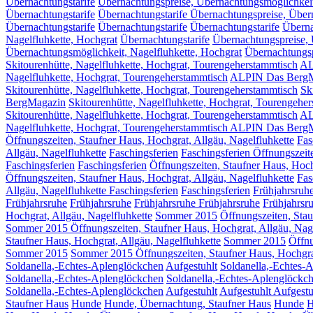
Übernachtungstarife
Übernachtungspreise, Übernachtungsmöglichkeit
Übernachtungstarife
Übernachtungstarife Übernachtungspreise, Über
Übernachtungstarife
Übernachtungstarife
Übernachtungstarife
Überna
Nagelfluhkette, Hochgrat
Übernachtungstarife
Übernachtungspreise, 
Übernachtungsmöglichkeit, Nagelfluhkette, Hochgrat
Übernachtungsp
Skitourenhütte, Nagelfluhkette, Hochgrat, Tourengeherstammtisch
AL
Nagelfluhkette, Hochgrat, Tourengeherstammtisch
ALPIN Das Berg
Skitourenhütte, Nagelfluhkette, Hochgrat, Tourengeherstammtisch
Sk
BergMagazin
Skitourenhütte, Nagelfluhkette, Hochgrat, Tourengehe
Skitourenhütte, Nagelfluhkette, Hochgrat, Tourengeherstammtisch
AL
Nagelfluhkette, Hochgrat, Tourengeherstammtisch ALPIN Das Berg
Öffnungszeiten, Staufner Haus, Hochgrat, Allgäu, Nagelfluhkette
Fas
Allgäu, Nagelfluhkette
Faschingsferien
Faschingsferien Öffnungszeit
Faschingsferien
Faschingsferien
Öffnungszeiten, Staufner Haus, Hoch
Öffnungszeiten, Staufner Haus, Hochgrat, Allgäu, Nagelfluhkette
Fas
Allgäu, Nagelfluhkette Faschingsferien
Faschingsferien
Frühjahrsruh
Frühjahrsruhe
Frühjahrsruhe
Frühjahrsruhe
Frühjahrsruhe
Frühjahrsr
Hochgrat, Allgäu, Nagelfluhkette
Sommer 2015
Öffnungszeiten, Stau
Sommer 2015 Öffnungszeiten, Staufner Haus, Hochgrat, Allgäu, Nage
Staufner Haus, Hochgrat, Allgäu, Nagelfluhkette
Sommer 2015
Öffnu
Sommer 2015
Sommer 2015 Öffnungszeiten, Staufner Haus, Hochgrat
Soldanella,-Echtes-Aplenglöckchen
Aufgestuhlt
Soldanella,-Echtes-
Soldanella,-Echtes-Aplenglöckchen
Soldanella,-Echtes-Aplenglöckc
Soldanella,-Echtes-Aplenglöckchen
Aufgestuhlt
Aufgestuhlt
Aufgestu
Staufner Haus
Hunde
Hunde, Übernachtung, Staufner Haus
Hunde
H