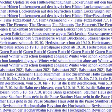
Wichtig: Update zu den Hütten-Nächtigungen
Lockerungen auf den bay
chen Hütten
Lockerungen auf den bayrischen Hütten
Lockerungen auf 
chen Hütten
Lockerungen auf den bayrischen Hütten
Lockerungen auf 
chen Hütten
Lockerungen auf den bayrischen Hütten
Film+Pizzaabend 
7.
Film+Pizzaabend 7.7.
Film+Pizzaabend 7.7.
Film+Pizzaabend 7.7.
F
ents
The Elements
The Elements
The Elements
The Elements
The Elem
wegen Brückenbau
Strassensperre wegen Brückenbau
Strassensperre 
e wegen Brückenbau
Strassensperre wegen Brückenbau
Strassensperre
re wegen Brückenbau
Strassensperre wegen Brückenbau
Strassensperre
Herbstpause schon ab 19.10.
Herbstpause schon ab 19.10.
Herbstpause 
bstpause schon ab 19.10.
Herbstpause schon ab 19.10.
Herbstpause sc
Guten Rutsch!
Guten Rutsch!
Guten Rutsch!
Guten Rutsch!
Guten Rut
esagt
Winter wird schon komplett abgesagt
Winter wird schon komplett
schon komplett abgesagt
Winter wird schon komplett abgesagt
Winter w
gesagt
Winter wird schon komplett abgesagt
Winter wird schon komplett
aisonstart 2021
Saisonstart 2021
Saisonstart 2021
Saisonstart 2021
Sai
en!
Hallo zusammen!
Hallo zusammen!
Hallo zusammen!
Hallo zusam
 5.10. bis 7.10. ist die Bahn geschlossen.
vom 5.10. bis 7.10. ist die 
ahn geschlossen.
vom 5.10. bis 7.10. ist die Bahn geschlossen.
vom 5.10
bis 7.10. ist die Bahn geschlossen.
vom 5.10. bis 7.10. ist die Bahn ges
lossen.
vom 5.10. bis 7.10. ist die Bahn geschlossen.
Staufner Haus geh
Pause
Staufner Haus geht in die Pause
Staufner Haus geht in die Pause
fner Haus geht in die Pause
Staufner Haus geht in die Pause
Staufner H
n
Revision der Hochgratbahn
Revision der Hochgratbahn
Revision de
n
Revision der Hochgratbahn
Revision der Hochgratbahn
Revision de