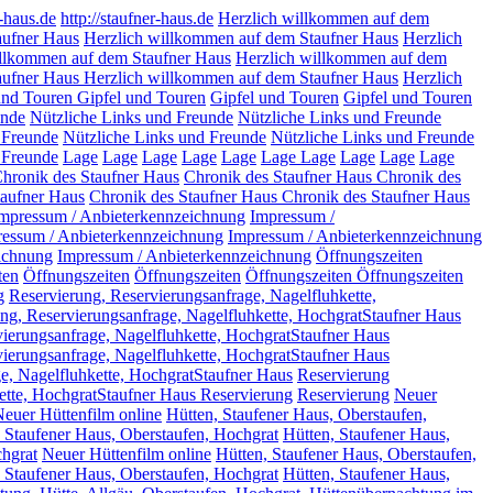
r-haus.de
http://staufner-haus.de
Herzlich willkommen auf dem
aufner Haus
Herzlich willkommen auf dem Staufner Haus
Herzlich
illkommen auf dem Staufner Haus
Herzlich willkommen auf dem
aufner Haus
Herzlich willkommen auf dem Staufner Haus
Herzlich
und Touren
Gipfel und Touren
Gipfel und Touren
Gipfel und Touren
unde
Nützliche Links und Freunde
Nützliche Links und Freunde
 Freunde
Nützliche Links und Freunde
Nützliche Links und Freunde
 Freunde
Lage
Lage
Lage
Lage
Lage
Lage
Lage
Lage
Lage
Lage
hronik des Staufner Haus
Chronik des Staufner Haus
Chronik des
taufner Haus
Chronik des Staufner Haus
Chronik des Staufner Haus
mpressum / Anbieterkennzeichnung
Impressum /
essum / Anbieterkennzeichnung
Impressum / Anbieterkennzeichnung
ichnung
Impressum / Anbieterkennzeichnung
Öffnungszeiten
ten
Öffnungszeiten
Öffnungszeiten
Öffnungszeiten
Öffnungszeiten
g
Reservierung, Reservierungsanfrage, Nagelfluhkette,
ng, Reservierungsanfrage, Nagelfluhkette, HochgratStaufner Haus
ierungsanfrage, Nagelfluhkette, HochgratStaufner Haus
vierungsanfrage, Nagelfluhkette, HochgratStaufner Haus
e, Nagelfluhkette, HochgratStaufner Haus
Reservierung
ette, HochgratStaufner Haus Reservierung
Reservierung
Neuer
euer Hüttenfilm online
Hütten, Staufener Haus, Oberstaufen,
, Staufener Haus, Oberstaufen, Hochgrat
Hütten, Staufener Haus,
chgrat
Neuer Hüttenfilm online
Hütten, Staufener Haus, Oberstaufen,
, Staufener Haus, Oberstaufen, Hochgrat
Hütten, Staufener Haus,