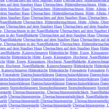
ine
Übernachten auf dem Staufner Haus
Übernachten, Hüttenübernacht
ten auf dem Staufner Haus
Übernachten, Hüttenübernachtung, Hütte, 
 dem Staufner Haus
Übernachten, Hüttenübernachtung, Hütte, Allgäu, 
 dem Staufner Haus
Übernachten, Hüttenübernachtung, Hütte, Allgäu, 
 dem Staufner Haus
Übernachten auf dem Staufner Haus Übernachten, 
Nagelfluhkette
Übernachten, Hüttenübernachtung, Hütte, Allgäu, Obers
Haus
Übernachten auf dem Staufner Haus
Übernachten auf dem Staufne
e, Übernachtung in der Nagelfluhkette
Übernachten auf dem Staufner
ng in der Nagelfluhkette
Übernachten auf dem Staufner Haus
Übernac
Nagelfluhkette
Übernachten auf dem Staufner Haus
Übernachten auf d
e, Übernachtung in der Nagelfluhkette
Übernachten, Hüttenübernachtu
hten auf dem Staufner Haus
Übernachten auf dem Staufner Haus
Hütte
agelfluhkette, Kaiserschmarren
Hüttenküche
Hütte, Essen, Kässpatzen
nküche
Hüttenküche Hütte, Essen, Kässpatzen, Hochgrat, Nagelfluhke
che
Hütte, Essen, Kässpatzen, Hochgrat, Nagelfluhkette, Kaiserschma
zen, Hochgrat, Nagelfluhkette, Kaiserschmarren
Hüttenküche
Hüttenküc
e, Kaiserschmarren Hüttenküche
Hüttenküche
Fotogalerie
Fotogalerie
F
e
Fotogalerie
Datenschutzerklärung
Datenschutzerklärung
Datenschutz
tenschutzerklärung
Datenschutzerklärung
Datenschutzerklärung
Daten
tenschutzerklärung
Datenschutzerklärung
Datenschutzerklärung
Daten
ungen
Stornobedigungen
Stornobedigungen
Stornobedigungen
Storno
gstarife
Übernachtungspreise, Übernachtungsmöglichkeit, Nagelfluhke
arife
Übernachtungspreise, Übernachtungsmöglichkeit, Nagelfluhkette
arife
Übernachtungstarife Übernachtungspreise, Übernachtungsmöglich
arife
Übernachtungstarife
Übernachtungstarife
Übernachtungspreise, Ü