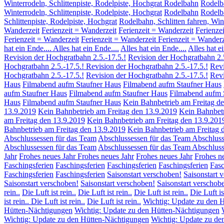
Winterrodeln, Schlittenpiste, Rodelpiste, Hochgrat Rodelbahn
Rodelb
Winterrodeln, Schlittenpiste, Rodelpiste, Hochgrat
Rodelbahn
Rodelba
Schlittenpiste, Rodelpiste, Hochgrat
Rodelbahn, Schlitten fahren, Win
Wanderzeit
Ferienzeit = Wanderzeit
Ferienzeit = Wanderzeit
Ferienze
Ferienzeit = Wanderzeit
Ferienzeit = Wanderzeit
Ferienzeit = Wanderz
hat ein Ende....
Alles hat ein Ende....
Alles hat ein Ende....
Alles hat ei
Revision der Hochgratbahn 2.5.-17.5.!
Revision der Hochgratbahn 2.5
Hochgratbahn 2.5.-17.5.!
Revision der Hochgratbahn 2.5.-17.5.!
Revi
Hochgratbahn 2.5.-17.5.!
Revision der Hochgratbahn 2.5.-17.5.!
Revi
Haus
Filmabend aufm Staufner Haus
Filmabend aufm Staufner Haus
aufm Staufner Haus
Filmabend aufm Staufner Haus
Filmabend aufm 
Haus
Filmabend aufm Staufner Haus
Kein Bahnbetrieb am Freitag d
13.9.2019
Kein Bahnbetrieb am Freitag den 13.9.2019
Kein Bahnbetr
am Freitag den 13.9.2019
Kein Bahnbetrieb am Freitag den 13.9.201
Bahnbetrieb am Freitag den 13.9.2019
Kein Bahnbetrieb am Freitag 
Abschlussessen für das Team
Abschlussessen für das Team
Abschluss
Abschlussessen für das Team
Abschlussessen für das Team
Abschluss
Jahr
Frohes neues Jahr
Frohes neues Jahr
Frohes neues Jahr
Frohes n
Faschingsferien
Faschingsferien
Faschingsferien
Faschingsferien
Fasc
Faschingsferien
Faschingsferien
Saisonstart verschoben!
Saisonstart 
Saisonstart verschoben!
Saisonstart verschoben!
Saisonstart verschob
rein..
Die Luft ist rein..
Die Luft ist rein..
Die Luft ist rein..
Die Luft is
ist rein..
Die Luft ist rein..
Die Luft ist rein..
Wichtig: Update zu den 
Hütten-Nächtigungen
Wichtig: Update zu den Hütten-Nächtigungen
Wichtig: Update zu den Hütten-Nächtigungen
Wichtig: Update zu de