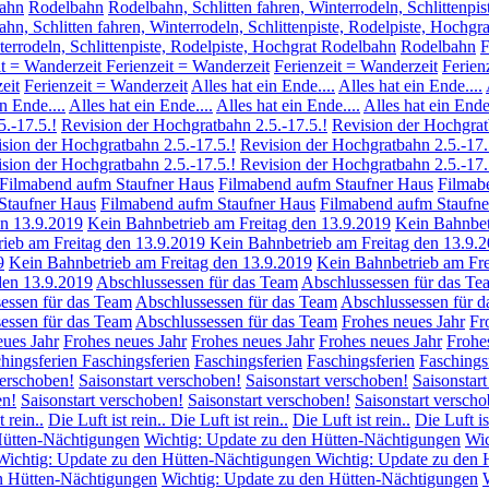
ahn
Rodelbahn
Rodelbahn, Schlitten fahren, Winterrodeln, Schlittenpis
hn, Schlitten fahren, Winterrodeln, Schlittenpiste, Rodelpiste, Hochgra
terrodeln, Schlittenpiste, Rodelpiste, Hochgrat Rodelbahn
Rodelbahn
F
it = Wanderzeit
Ferienzeit = Wanderzeit
Ferienzeit = Wanderzeit
Ferien
eit
Ferienzeit = Wanderzeit
Alles hat ein Ende....
Alles hat ein Ende....
n Ende....
Alles hat ein Ende....
Alles hat ein Ende....
Alles hat ein Ende.
.-17.5.!
Revision der Hochgratbahn 2.5.-17.5.!
Revision der Hochgrat
sion der Hochgratbahn 2.5.-17.5.!
Revision der Hochgratbahn 2.5.-17.
sion der Hochgratbahn 2.5.-17.5.!
Revision der Hochgratbahn 2.5.-17.
Filmabend aufm Staufner Haus
Filmabend aufm Staufner Haus
Filmab
Staufner Haus
Filmabend aufm Staufner Haus
Filmabend aufm Staufne
en 13.9.2019
Kein Bahnbetrieb am Freitag den 13.9.2019
Kein Bahnbet
ieb am Freitag den 13.9.2019
Kein Bahnbetrieb am Freitag den 13.9.
9
Kein Bahnbetrieb am Freitag den 13.9.2019
Kein Bahnbetrieb am Fre
den 13.9.2019
Abschlussessen für das Team
Abschlussessen für das Te
essen für das Team
Abschlussessen für das Team
Abschlussessen für 
essen für das Team
Abschlussessen für das Team
Frohes neues Jahr
Fr
eues Jahr
Frohes neues Jahr
Frohes neues Jahr
Frohes neues Jahr
Frohe
hingsferien
Faschingsferien
Faschingsferien
Faschingsferien
Faschings
verschoben!
Saisonstart verschoben!
Saisonstart verschoben!
Saisonstar
en!
Saisonstart verschoben!
Saisonstart verschoben!
Saisonstart versch
t rein..
Die Luft ist rein..
Die Luft ist rein..
Die Luft ist rein..
Die Luft is
Hütten-Nächtigungen
Wichtig: Update zu den Hütten-Nächtigungen
Wic
Wichtig: Update zu den Hütten-Nächtigungen
Wichtig: Update zu den 
n Hütten-Nächtigungen
Wichtig: Update zu den Hütten-Nächtigungen