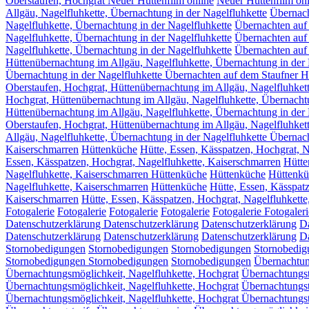
Oberstaufen, Hochgrat Neuer Hüttenfilm online
Neuer Hüttenfilm onl
Allgäu, Nagelfluhkette, Übernachtung in der Nagelfluhkette
Übernach
Nagelfluhkette, Übernachtung in der Nagelfluhkette
Übernachten auf
Nagelfluhkette, Übernachtung in der Nagelfluhkette
Übernachten auf
Nagelfluhkette, Übernachtung in der Nagelfluhkette
Übernachten auf
Hüttenübernachtung im Allgäu, Nagelfluhkette, Übernachtung in der 
Übernachtung in der Nagelfluhkette Übernachten auf dem Staufner 
Oberstaufen, Hochgrat, Hüttenübernachtung im Allgäu, Nagelfluhkett
Hochgrat, Hüttenübernachtung im Allgäu, Nagelfluhkette, Übernachtu
Hüttenübernachtung im Allgäu, Nagelfluhkette, Übernachtung in der 
Oberstaufen, Hochgrat, Hüttenübernachtung im Allgäu, Nagelfluhkett
Allgäu, Nagelfluhkette, Übernachtung in der Nagelfluhkette Übernac
Kaiserschmarren
Hüttenküche
Hütte, Essen, Kässpatzen, Hochgrat, N
Essen, Kässpatzen, Hochgrat, Nagelfluhkette, Kaiserschmarren
Hütte
Nagelfluhkette, Kaiserschmarren Hüttenküche
Hüttenküche
Hüttenkü
Nagelfluhkette, Kaiserschmarren
Hüttenküche
Hütte, Essen, Kässpat
Kaiserschmarren
Hütte, Essen, Kässpatzen, Hochgrat, Nagelfluhkett
Fotogalerie
Fotogalerie
Fotogalerie
Fotogalerie
Fotogalerie
Fotogaleri
Datenschutzerklärung
Datenschutzerklärung
Datenschutzerklärung
Da
Datenschutzerklärung
Datenschutzerklärung
Datenschutzerklärung
Da
Stornobedigungen
Stornobedigungen
Stornobedigungen
Stornobedig
Stornobedigungen
Stornobedigungen
Stornobedigungen
Übernachtun
Übernachtungsmöglichkeit, Nagelfluhkette, Hochgrat
Übernachtungst
Übernachtungsmöglichkeit, Nagelfluhkette, Hochgrat
Übernachtungst
Übernachtungsmöglichkeit, Nagelfluhkette, Hochgrat Übernachtungst