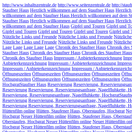
http://www.inhaltszentrale.de
http://www.seitenzentrale.de
http://stau
Staufner Haus
Herzlich willkommen auf dem Staufner Haus
Herzlich
willkommen auf dem Staufner Haus
Herzlich willkommen auf dem S
Staufner Haus
Herzlich willkommen auf dem Staufner Haus
Herzlich
willkommen auf dem Staufner Haus
Gipfel und Touren
Gipfel und T
Gipfel und Touren
Gipfel und Touren
Gipfel und Touren
Gipfel und
Nützliche Links und Freunde
Nützliche Links und Freunde
Nützlich
Nützliche Links und Freunde
Nützliche Links und Freunde
Nützlich
Lage
Lage
Lage
Lage
Lage
Chronik des Staufner Haus
Chronik des 
Staufner Haus
Chronik des Staufner Haus
Chronik des Staufner Haus
Chronik des Staufner Haus
Impressum / Anbieterkennzeichnung
Impr
Anbieterkennzeichnung
Impressum / Anbieterkennzeichnung
Impress
Impressum / Anbieterkennzeichnung
Impressum / Anbieterkennzeich
Öffnungszeiten
Öffnungszeiten
Öffnungszeiten
Öffnungszeiten
Öffn
Öffnungszeiten
Öffnungszeiten
Öffnungszeiten
Öffnungszeiten
Öffnu
HochgratStaufner Haus
Reservierung
Reservierung, Reservierungsan
Reservierung
Reservierung, Reservierungsanfrage, Nagelfluhkette, 
Reservierung, Reservierungsanfrage, Nagelfluhkette, HochgratStauf
Reservierung
Reservierung, Reservierungsanfrage, Nagelfluhkette, 
Reservierung Reservierung, Reservierungsanfrage, Nagelfluhkette, 
Hüttenfilm online
Hütten, Staufener Haus, Oberstaufen, Hochgrat
Neu
Hochgrat
Neuer Hüttenfilm online
Hütten, Staufener Haus, Oberstau
Oberstaufen, Hochgrat Neuer Hüttenfilm online
Neuer Hüttenfilm onl
Hochgrat
Neuer Hüttenfilm online
Hütten, Staufener Haus, Oberstau