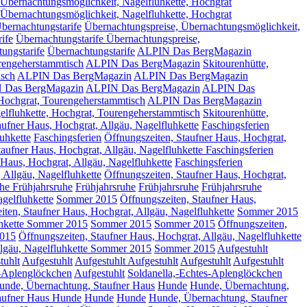
 Übernachtungsmöglichkeit, Nagelfluhkette, Hochgrat
 Übernachtungsmöglichkeit, Nagelfluhkette, Hochgrat
bernachtungstarife
Übernachtungspreise, Übernachtungsmöglichkeit,
ife
Übernachtungstarife Übernachtungspreise,
ungstarife
Übernachtungstarife
ALPIN Das BergMagazin
urengeherstammtisch
ALPIN Das BergMagazin
Skitourenhütte,
isch
ALPIN Das BergMagazin
ALPIN Das BergMagazin
IN Das BergMagazin
ALPIN Das BergMagazin
ALPIN Das
 Hochgrat, Tourengeherstammtisch
ALPIN Das BergMagazin
lfluhkette, Hochgrat, Tourengeherstammtisch
Skitourenhütte,
aufner Haus, Hochgrat, Allgäu, Nagelfluhkette
Faschingsferien
uhkette
Faschingsferien
Öffnungszeiten, Staufner Haus, Hochgrat,
taufner Haus, Hochgrat, Allgäu, Nagelfluhkette Faschingsferien
 Haus, Hochgrat, Allgäu, Nagelfluhkette
Faschingsferien
 Allgäu, Nagelfluhkette
Öffnungszeiten, Staufner Haus, Hochgrat,
uhe
Frühjahrsruhe
Frühjahrsruhe
Frühjahrsruhe
Frühjahrsruhe
gelfluhkette
Sommer 2015
Öffnungszeiten, Staufner Haus,
iten, Staufner Haus, Hochgrat, Allgäu, Nagelfluhkette
Sommer 2015
uhkette Sommer 2015
Sommer 2015
Sommer 2015
Öffnungszeiten,
015
Öffnungszeiten, Staufner Haus, Hochgrat, Allgäu, Nagelfluhkette
llgäu, Nagelfluhkette Sommer 2015
Sommer 2015
Aufgestuhlt
tuhlt
Aufgestuhlt
Aufgestuhlt
Aufgestuhlt
Aufgestuhlt
Aufgestuhlt
s-Aplenglöckchen
Aufgestuhlt
Soldanella,-Echtes-Aplenglöckchen
unde, Übernachtung, Staufner Haus
Hunde
Hunde, Übernachtung,
aufner Haus Hunde
Hunde
Hunde
Hunde, Übernachtung, Staufner