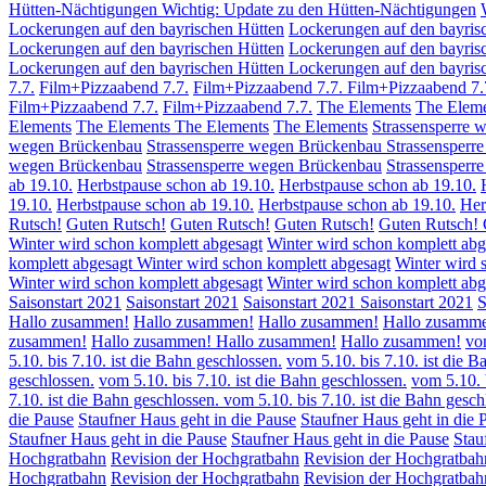
Hütten-Nächtigungen
Wichtig: Update zu den Hütten-Nächtigungen
Lockerungen auf den bayrischen Hütten
Lockerungen auf den bayris
Lockerungen auf den bayrischen Hütten
Lockerungen auf den bayris
Lockerungen auf den bayrischen Hütten
Lockerungen auf den bayris
7.7.
Film+Pizzaabend 7.7.
Film+Pizzaabend 7.7.
Film+Pizzaabend 7.
Film+Pizzaabend 7.7.
Film+Pizzaabend 7.7.
The Elements
The Elem
Elements
The Elements
The Elements
The Elements
Strassensperre 
wegen Brückenbau
Strassensperre wegen Brückenbau
Strassensperr
wegen Brückenbau
Strassensperre wegen Brückenbau
Strassensper
ab 19.10.
Herbstpause schon ab 19.10.
Herbstpause schon ab 19.10.
19.10.
Herbstpause schon ab 19.10.
Herbstpause schon ab 19.10.
Her
Rutsch!
Guten Rutsch!
Guten Rutsch!
Guten Rutsch!
Guten Rutsch!
Winter wird schon komplett abgesagt
Winter wird schon komplett abg
komplett abgesagt
Winter wird schon komplett abgesagt
Winter wird 
Winter wird schon komplett abgesagt
Winter wird schon komplett ab
Saisonstart 2021
Saisonstart 2021
Saisonstart 2021
Saisonstart 2021
S
Hallo zusammen!
Hallo zusammen!
Hallo zusammen!
Hallo zusamm
zusammen!
Hallo zusammen!
Hallo zusammen!
Hallo zusammen!
vom
5.10. bis 7.10. ist die Bahn geschlossen.
vom 5.10. bis 7.10. ist die B
geschlossen.
vom 5.10. bis 7.10. ist die Bahn geschlossen.
vom 5.10. 
7.10. ist die Bahn geschlossen.
vom 5.10. bis 7.10. ist die Bahn gesch
die Pause
Staufner Haus geht in die Pause
Staufner Haus geht in die 
Staufner Haus geht in die Pause
Staufner Haus geht in die Pause
Stau
Hochgratbahn
Revision der Hochgratbahn
Revision der Hochgratbah
Hochgratbahn
Revision der Hochgratbahn
Revision der Hochgratbah