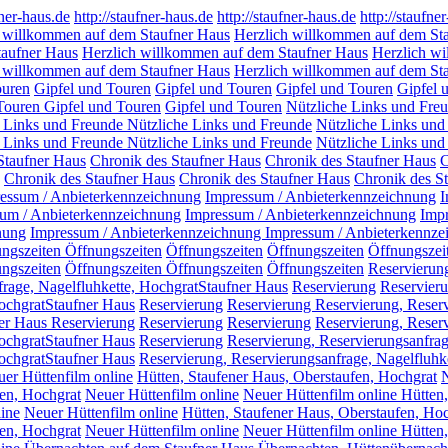
fner-haus.de
http://staufner-haus.de
http://staufner-haus.de
http://staufne
 willkommen auf dem Staufner Haus
Herzlich willkommen auf dem St
taufner Haus
Herzlich willkommen auf dem Staufner Haus
Herzlich w
 willkommen auf dem Staufner Haus
Herzlich willkommen auf dem St
ouren
Gipfel und Touren
Gipfel und Touren
Gipfel und Touren
Gipfel 
 Touren
Gipfel und Touren
Gipfel und Touren
Nützliche Links und Fre
e Links und Freunde
Nützliche Links und Freunde
Nützliche Links und
e Links und Freunde
Nützliche Links und Freunde
Nützliche Links und
Staufner Haus
Chronik des Staufner Haus
Chronik des Staufner Haus
C
Chronik des Staufner Haus
Chronik des Staufner Haus
Chronik des S
essum / Anbieterkennzeichnung
Impressum / Anbieterkennzeichnung
I
um / Anbieterkennzeichnung
Impressum / Anbieterkennzeichnung
Impr
nung
Impressum / Anbieterkennzeichnung
Impressum / Anbieterkennze
ungszeiten
Öffnungszeiten
Öffnungszeiten
Öffnungszeiten
Öffnungszei
ngszeiten
Öffnungszeiten
Öffnungszeiten
Öffnungszeiten
Reservierun
frage, Nagelfluhkette, HochgratStaufner Haus
Reservierung
Reservieru
HochgratStaufner Haus
Reservierung
Reservierung Reservierung, Reserv
ner Haus Reservierung
Reservierung
Reservierung
Reservierung, Reser
HochgratStaufner Haus
Reservierung
Reservierung, Reservierungsanfrag
HochgratStaufner Haus
Reservierung, Reservierungsanfrage, Nagelfluhk
er Hüttenfilm online
Hütten, Staufener Haus, Oberstaufen, Hochgrat
N
fen, Hochgrat
Neuer Hüttenfilm online
Neuer Hüttenfilm online Hütten
ine
Neuer Hüttenfilm online
Hütten, Staufener Haus, Oberstaufen, Ho
fen, Hochgrat
Neuer Hüttenfilm online
Neuer Hüttenfilm online Hütten