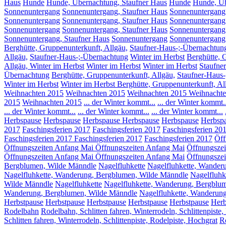
Haus
Hunde
Hunde, Übernachtung, Staufner Haus
Hunde
Hunde, Üb
Sonnenuntergang
Sonnenuntergang, Staufner Haus
Sonnenuntergang
Sonnenuntergang
Sonnenuntergang, Staufner Haus
Sonnenuntergang
Sonnenuntergang
Sonnenuntergang, Staufner Haus
Sonnenuntergang
Sonnenuntergang, Staufner Haus
Sonnenuntergang
Sonnenuntergang
Berghütte, Gruppenunterkunft, Allgäu,
Staufner-Haus-;-Übernachtun
Allgäu,
Staufner-Haus-;-Übernachtung
Winter im Herbst
Berghütte, 
Allgäu, Winter im Herbst
Winter im Herbst
Winter im Herbst
Staufne
Übernachtung
Berghütte, Gruppenunterkunft, Allgäu,
Staufner-Haus
Winter im Herbst
Winter im Herbst Berghütte, Gruppenunterkunft, Al
Weihnachten 2015
Weihnachten 2015
Weihnachten 2015
Weihnachte
2015
Weihnachten 2015
... der Winter kommt...
... der Winter kommt..
... der Winter kommt...
... der Winter kommt...
... der Winter kommt...
Herbspause
Herbspause
Herbspause
Herbspause
Herbspause
Herbsp
2017
Faschingsferien 2017
Faschingsferien 2017
Faschingsferien 20
Faschingsferien 2017
Faschingsferien 2017
Faschingsferien 2017
Öff
Öffnungszeiten Anfang Mai
Öffnungszeiten Anfang Mai
Öffnungszei
Öffnungszeiten Anfang Mai
Öffnungszeiten Anfang Mai
Öffnungszei
Bergblumen, Wilde Männdle
Nagelfluhkette
Nagelfluhkette, Wander
Nagelfluhkette, Wanderung, Bergblumen, Wilde Männdle
Nagelfluhk
Wilde Männdle
Nagelfluhkette
Nagelfluhkette, Wanderung, Bergblu
Wanderung, Bergblumen, Wilde Männdle
Nagelfluhkette, Wanderun
Herbstpause
Herbstpause
Herbstpause
Herbstpause
Herbstpause
Herb
Rodelbahn
Rodelbahn, Schlitten fahren, Winterrodeln, Schlittenpiste
Schlitten fahren, Winterrodeln, Schlittenpiste, Rodelpiste, Hochgrat
R