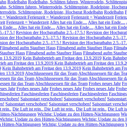
ahn
Rodelbahn
Rodelbahn, Schlitten fahren, Winterrodeln, Schlittenpis
hn, Schlitten fahren, Winterrodeln, Schlittenpiste, Rodelpiste, Hochgra
terrodeln, Schlittenpiste, Rodelpiste, Hochgrat Rodelbahn
Rodelbahn
F
it = Wanderzeit
Ferienzeit = Wanderzeit
Ferienzeit = Wanderzeit
Ferien
eit
Ferienzeit = Wanderzeit
Alles hat ein Ende....
Alles hat ein Ende....
n Ende....
Alles hat ein Ende....
Alles hat ein Ende....
Alles hat ein Ende.
.-17.5.!
Revision der Hochgratbahn 2.5.-17.5.!
Revision der Hochgrat
sion der Hochgratbahn 2.5.-17.5.!
Revision der Hochgratbahn 2.5.-17.
sion der Hochgratbahn 2.5.-17.5.!
Revision der Hochgratbahn 2.5.-17.
Filmabend aufm Staufner Haus
Filmabend aufm Staufner Haus
Filmab
Staufner Haus
Filmabend aufm Staufner Haus
Filmabend aufm Staufne
en 13.9.2019
Kein Bahnbetrieb am Freitag den 13.9.2019
Kein Bahnbet
ieb am Freitag den 13.9.2019
Kein Bahnbetrieb am Freitag den 13.9.
9
Kein Bahnbetrieb am Freitag den 13.9.2019
Kein Bahnbetrieb am Fre
den 13.9.2019
Abschlussessen für das Team
Abschlussessen für das Te
essen für das Team
Abschlussessen für das Team
Abschlussessen für 
essen für das Team
Abschlussessen für das Team
Frohes neues Jahr
Fr
eues Jahr
Frohes neues Jahr
Frohes neues Jahr
Frohes neues Jahr
Frohe
hingsferien
Faschingsferien
Faschingsferien
Faschingsferien
Faschings
verschoben!
Saisonstart verschoben!
Saisonstart verschoben!
Saisonstar
en!
Saisonstart verschoben!
Saisonstart verschoben!
Saisonstart versch
t rein..
Die Luft ist rein..
Die Luft ist rein..
Die Luft ist rein..
Die Luft is
Hütten-Nächtigungen
Wichtig: Update zu den Hütten-Nächtigungen
Wic
Wichtig: Update zu den Hütten-Nächtigungen
Wichtig: Update zu den 
n Hütten-Nächtigungen
Wichtig: Update zu den Hütten-Nächtigungen