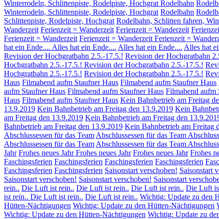
Winterrodeln, Schlittenpiste, Rodelpiste, Hochgrat Rodelbahn
Rodelb
Winterrodeln, Schlittenpiste, Rodelpiste, Hochgrat
Rodelbahn
Rodelba
Schlittenpiste, Rodelpiste, Hochgrat
Rodelbahn, Schlitten fahren, Win
Wanderzeit
Ferienzeit = Wanderzeit
Ferienzeit = Wanderzeit
Ferienze
Ferienzeit = Wanderzeit
Ferienzeit = Wanderzeit
Ferienzeit = Wanderz
hat ein Ende....
Alles hat ein Ende....
Alles hat ein Ende....
Alles hat ei
Revision der Hochgratbahn 2.5.-17.5.!
Revision der Hochgratbahn 2.5
Hochgratbahn 2.5.-17.5.!
Revision der Hochgratbahn 2.5.-17.5.!
Revi
Hochgratbahn 2.5.-17.5.!
Revision der Hochgratbahn 2.5.-17.5.!
Revi
Haus
Filmabend aufm Staufner Haus
Filmabend aufm Staufner Haus
aufm Staufner Haus
Filmabend aufm Staufner Haus
Filmabend aufm 
Haus
Filmabend aufm Staufner Haus
Kein Bahnbetrieb am Freitag d
13.9.2019
Kein Bahnbetrieb am Freitag den 13.9.2019
Kein Bahnbetr
am Freitag den 13.9.2019
Kein Bahnbetrieb am Freitag den 13.9.201
Bahnbetrieb am Freitag den 13.9.2019
Kein Bahnbetrieb am Freitag 
Abschlussessen für das Team
Abschlussessen für das Team
Abschluss
Abschlussessen für das Team
Abschlussessen für das Team
Abschluss
Jahr
Frohes neues Jahr
Frohes neues Jahr
Frohes neues Jahr
Frohes n
Faschingsferien
Faschingsferien
Faschingsferien
Faschingsferien
Fasc
Faschingsferien
Faschingsferien
Saisonstart verschoben!
Saisonstart 
Saisonstart verschoben!
Saisonstart verschoben!
Saisonstart verschob
rein..
Die Luft ist rein..
Die Luft ist rein..
Die Luft ist rein..
Die Luft is
ist rein..
Die Luft ist rein..
Die Luft ist rein..
Wichtig: Update zu den 
Hütten-Nächtigungen
Wichtig: Update zu den Hütten-Nächtigungen
Wichtig: Update zu den Hütten-Nächtigungen
Wichtig: Update zu de