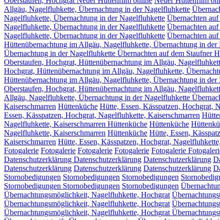
Oberstaufen, Hochgrat Neuer Hüttenfilm online
Neuer Hüttenfilm onl
Allgäu, Nagelfluhkette, Übernachtung in der Nagelfluhkette
Übernach
Nagelfluhkette, Übernachtung in der Nagelfluhkette
Übernachten auf
Nagelfluhkette, Übernachtung in der Nagelfluhkette
Übernachten auf
Nagelfluhkette, Übernachtung in der Nagelfluhkette
Übernachten auf
Hüttenübernachtung im Allgäu, Nagelfluhkette, Übernachtung in der 
Übernachtung in der Nagelfluhkette Übernachten auf dem Staufner 
Oberstaufen, Hochgrat, Hüttenübernachtung im Allgäu, Nagelfluhkett
Hochgrat, Hüttenübernachtung im Allgäu, Nagelfluhkette, Übernachtu
Hüttenübernachtung im Allgäu, Nagelfluhkette, Übernachtung in der 
Oberstaufen, Hochgrat, Hüttenübernachtung im Allgäu, Nagelfluhkett
Allgäu, Nagelfluhkette, Übernachtung in der Nagelfluhkette Übernac
Kaiserschmarren
Hüttenküche
Hütte, Essen, Kässpatzen, Hochgrat, N
Essen, Kässpatzen, Hochgrat, Nagelfluhkette, Kaiserschmarren
Hütte
Nagelfluhkette, Kaiserschmarren Hüttenküche
Hüttenküche
Hüttenkü
Nagelfluhkette, Kaiserschmarren
Hüttenküche
Hütte, Essen, Kässpat
Kaiserschmarren
Hütte, Essen, Kässpatzen, Hochgrat, Nagelfluhkett
Fotogalerie
Fotogalerie
Fotogalerie
Fotogalerie
Fotogalerie
Fotogaleri
Datenschutzerklärung
Datenschutzerklärung
Datenschutzerklärung
Da
Datenschutzerklärung
Datenschutzerklärung
Datenschutzerklärung
Da
Stornobedigungen
Stornobedigungen
Stornobedigungen
Stornobedig
Stornobedigungen
Stornobedigungen
Stornobedigungen
Übernachtun
Übernachtungsmöglichkeit, Nagelfluhkette, Hochgrat
Übernachtungst
Übernachtungsmöglichkeit, Nagelfluhkette, Hochgrat
Übernachtungst
Übernachtungsmöglichkeit, Nagelfluhkette, Hochgrat Übernachtungst