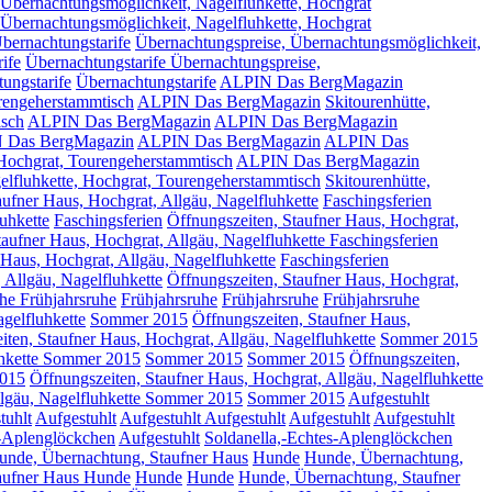
 Übernachtungsmöglichkeit, Nagelfluhkette, Hochgrat
 Übernachtungsmöglichkeit, Nagelfluhkette, Hochgrat
bernachtungstarife
Übernachtungspreise, Übernachtungsmöglichkeit,
ife
Übernachtungstarife Übernachtungspreise,
ungstarife
Übernachtungstarife
ALPIN Das BergMagazin
urengeherstammtisch
ALPIN Das BergMagazin
Skitourenhütte,
isch
ALPIN Das BergMagazin
ALPIN Das BergMagazin
IN Das BergMagazin
ALPIN Das BergMagazin
ALPIN Das
 Hochgrat, Tourengeherstammtisch
ALPIN Das BergMagazin
lfluhkette, Hochgrat, Tourengeherstammtisch
Skitourenhütte,
aufner Haus, Hochgrat, Allgäu, Nagelfluhkette
Faschingsferien
uhkette
Faschingsferien
Öffnungszeiten, Staufner Haus, Hochgrat,
taufner Haus, Hochgrat, Allgäu, Nagelfluhkette Faschingsferien
 Haus, Hochgrat, Allgäu, Nagelfluhkette
Faschingsferien
 Allgäu, Nagelfluhkette
Öffnungszeiten, Staufner Haus, Hochgrat,
uhe
Frühjahrsruhe
Frühjahrsruhe
Frühjahrsruhe
Frühjahrsruhe
gelfluhkette
Sommer 2015
Öffnungszeiten, Staufner Haus,
iten, Staufner Haus, Hochgrat, Allgäu, Nagelfluhkette
Sommer 2015
uhkette Sommer 2015
Sommer 2015
Sommer 2015
Öffnungszeiten,
015
Öffnungszeiten, Staufner Haus, Hochgrat, Allgäu, Nagelfluhkette
llgäu, Nagelfluhkette Sommer 2015
Sommer 2015
Aufgestuhlt
tuhlt
Aufgestuhlt
Aufgestuhlt
Aufgestuhlt
Aufgestuhlt
Aufgestuhlt
s-Aplenglöckchen
Aufgestuhlt
Soldanella,-Echtes-Aplenglöckchen
unde, Übernachtung, Staufner Haus
Hunde
Hunde, Übernachtung,
aufner Haus Hunde
Hunde
Hunde
Hunde, Übernachtung, Staufner