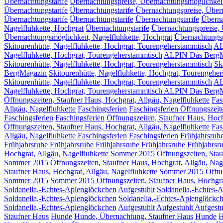
Übernachtungstarife
Übernachtungspreise, Übernachtungsmöglichkeit
Übernachtungstarife
Übernachtungstarife Übernachtungspreise, Über
Übernachtungstarife
Übernachtungstarife
Übernachtungstarife
Überna
Nagelfluhkette, Hochgrat
Übernachtungstarife
Übernachtungspreise, 
Übernachtungsmöglichkeit, Nagelfluhkette, Hochgrat
Übernachtungsp
Skitourenhütte, Nagelfluhkette, Hochgrat, Tourengeherstammtisch
AL
Nagelfluhkette, Hochgrat, Tourengeherstammtisch
ALPIN Das Berg
Skitourenhütte, Nagelfluhkette, Hochgrat, Tourengeherstammtisch
Sk
BergMagazin
Skitourenhütte, Nagelfluhkette, Hochgrat, Tourengehe
Skitourenhütte, Nagelfluhkette, Hochgrat, Tourengeherstammtisch
AL
Nagelfluhkette, Hochgrat, Tourengeherstammtisch ALPIN Das Berg
Öffnungszeiten, Staufner Haus, Hochgrat, Allgäu, Nagelfluhkette
Fas
Allgäu, Nagelfluhkette
Faschingsferien
Faschingsferien Öffnungszeit
Faschingsferien
Faschingsferien
Öffnungszeiten, Staufner Haus, Hoch
Öffnungszeiten, Staufner Haus, Hochgrat, Allgäu, Nagelfluhkette
Fas
Allgäu, Nagelfluhkette Faschingsferien
Faschingsferien
Frühjahrsruh
Frühjahrsruhe
Frühjahrsruhe
Frühjahrsruhe
Frühjahrsruhe
Frühjahrsr
Hochgrat, Allgäu, Nagelfluhkette
Sommer 2015
Öffnungszeiten, Stau
Sommer 2015 Öffnungszeiten, Staufner Haus, Hochgrat, Allgäu, Nage
Staufner Haus, Hochgrat, Allgäu, Nagelfluhkette
Sommer 2015
Öffnu
Sommer 2015
Sommer 2015 Öffnungszeiten, Staufner Haus, Hochgrat
Soldanella,-Echtes-Aplenglöckchen
Aufgestuhlt
Soldanella,-Echtes-
Soldanella,-Echtes-Aplenglöckchen
Soldanella,-Echtes-Aplenglöckc
Soldanella,-Echtes-Aplenglöckchen
Aufgestuhlt
Aufgestuhlt
Aufgestu
Staufner Haus
Hunde
Hunde, Übernachtung, Staufner Haus
Hunde
H