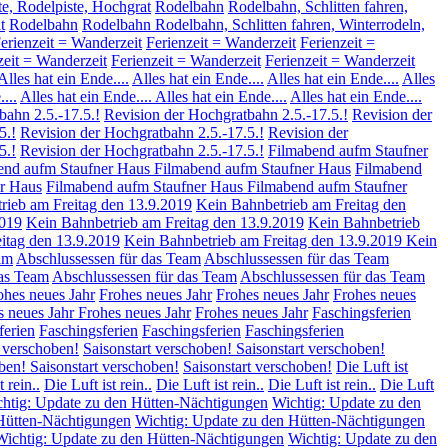
te, Rodelpiste, Hochgrat
Rodelbahn
Rodelbahn, Schlitten fahren,
t
Rodelbahn
Rodelbahn Rodelbahn, Schlitten fahren, Winterrodeln,
erienzeit = Wanderzeit
Ferienzeit = Wanderzeit
Ferienzeit =
zeit = Wanderzeit
Ferienzeit = Wanderzeit
Ferienzeit = Wanderzeit
Alles hat ein Ende....
Alles hat ein Ende....
Alles hat ein Ende....
Alles
...
Alles hat ein Ende....
Alles hat ein Ende....
Alles hat ein Ende....
bahn 2.5.-17.5.!
Revision der Hochgratbahn 2.5.-17.5.!
Revision der
5.!
Revision der Hochgratbahn 2.5.-17.5.!
Revision der
5.!
Revision der Hochgratbahn 2.5.-17.5.!
Filmabend aufm Staufner
end aufm Staufner Haus
Filmabend aufm Staufner Haus
Filmabend
r Haus
Filmabend aufm Staufner Haus
Filmabend aufm Staufner
rieb am Freitag den 13.9.2019
Kein Bahnbetrieb am Freitag den
2019
Kein Bahnbetrieb am Freitag den 13.9.2019
Kein Bahnbetrieb
itag den 13.9.2019
Kein Bahnbetrieb am Freitag den 13.9.2019
Kein
am
Abschlussessen für das Team
Abschlussessen für das Team
das Team
Abschlussessen für das Team
Abschlussessen für das Team
ohes neues Jahr
Frohes neues Jahr
Frohes neues Jahr
Frohes neues
s neues Jahr
Frohes neues Jahr
Frohes neues Jahr
Faschingsferien
ferien
Faschingsferien
Faschingsferien
Faschingsferien
t verschoben!
Saisonstart verschoben!
Saisonstart verschoben!
oben!
Saisonstart verschoben!
Saisonstart verschoben!
Die Luft ist
t rein..
Die Luft ist rein..
Die Luft ist rein..
Die Luft ist rein..
Die Luft
htig: Update zu den Hütten-Nächtigungen
Wichtig: Update zu den
Hütten-Nächtigungen
Wichtig: Update zu den Hütten-Nächtigungen
Wichtig: Update zu den Hütten-Nächtigungen
Wichtig: Update zu den