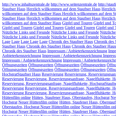
http://www.inhaltszentrale.de
http://www.seitenzentrale.de
http://stau
Staufner Haus
Herzlich willkommen auf dem Staufner Haus
Herzlich
willkommen auf dem Staufner Haus
Herzlich willkommen auf dem S
Staufner Haus
Herzlich willkommen auf dem Staufner Haus
Herzlich
willkommen auf dem Staufner Haus
Gipfel und Touren
Gipfel und T
Gipfel und Touren
Gipfel und Touren
Gipfel und Touren
Gipfel und
Nützliche Links und Freunde
Nützliche Links und Freunde
Nützlich
Nützliche Links und Freunde
Nützliche Links und Freunde
Nützlich
Lage
Lage
Lage
Lage
Lage
Chronik des Staufner Haus
Chronik des 
Staufner Haus
Chronik des Staufner Haus
Chronik des Staufner Haus
Chronik des Staufner Haus
Impressum / Anbieterkennzeichnung
Impr
Anbieterkennzeichnung
Impressum / Anbieterkennzeichnung
Impress
Impressum / Anbieterkennzeichnung
Impressum / Anbieterkennzeich
Öffnungszeiten
Öffnungszeiten
Öffnungszeiten
Öffnungszeiten
Öffn
Öffnungszeiten
Öffnungszeiten
Öffnungszeiten
Öffnungszeiten
Öffnu
HochgratStaufner Haus
Reservierung
Reservierung, Reservierungsan
Reservierung
Reservierung, Reservierungsanfrage, Nagelfluhkette, 
Reservierung, Reservierungsanfrage, Nagelfluhkette, HochgratStauf
Reservierung
Reservierung, Reservierungsanfrage, Nagelfluhkette, 
Reservierung Reservierung, Reservierungsanfrage, Nagelfluhkette, 
Hüttenfilm online
Hütten, Staufener Haus, Oberstaufen, Hochgrat
Neu
Hochgrat
Neuer Hüttenfilm online
Hütten, Staufener Haus, Oberstau
Oberstaufen, Hochgrat Neuer Hüttenfilm online
Neuer Hüttenfilm onl
Hochgrat
Neuer Hüttenfilm online
Hütten, Staufener Haus, Oberstau