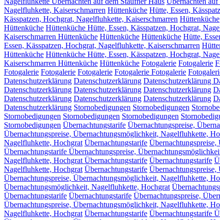
Nagelfluhkette Übernachten auf dem Staufner Haus
Übernachten auf
Nagelfluhkette, Kaiserschmarren
Hüttenküche
Hütte, Essen, Kässpat
Kässpatzen, Hochgrat, Nagelfluhkette, Kaiserschmarren
Hüttenküche
Hüttenküche
Hüttenküche Hütte, Essen, Kässpatzen, Hochgrat, Nagel
Kaiserschmarren Hüttenküche
Hüttenküche
Hüttenküche
Hütte, Esse
Essen, Kässpatzen, Hochgrat, Nagelfluhkette, Kaiserschmarren
Hütte
Hüttenküche
Hüttenküche Hütte, Essen, Kässpatzen, Hochgrat, Nagel
Kaiserschmarren Hüttenküche
Hüttenküche
Fotogalerie
Fotogalerie
F
Fotogalerie
Fotogalerie
Fotogalerie
Fotogalerie
Fotogalerie
Fotogaleri
Datenschutzerklärung
Datenschutzerklärung
Datenschutzerklärung
Da
Datenschutzerklärung
Datenschutzerklärung
Datenschutzerklärung
D
Datenschutzerklärung
Datenschutzerklärung
Datenschutzerklärung
Da
Datenschutzerklärung
Stornobedigungen
Stornobedigungen
Stornobe
Stornobedigungen
Stornobedigungen
Stornobedigungen
Stornobedig
Stornobedigungen
Übernachtungstarife
Übernachtungspreise, Überna
Übernachtungspreise, Übernachtungsmöglichkeit, Nagelfluhkette, Ho
Nagelfluhkette, Hochgrat
Übernachtungstarife
Übernachtungspreise, 
Übernachtungstarife Übernachtungspreise, Übernachtungsmöglichkeit
Nagelfluhkette, Hochgrat Übernachtungstarife
Übernachtungstarife
Ü
Nagelfluhkette, Hochgrat
Übernachtungstarife
Übernachtungspreise, 
Übernachtungspreise, Übernachtungsmöglichkeit, Nagelfluhkette, Ho
Übernachtungsmöglichkeit, Nagelfluhkette, Hochgrat
Übernachtungsp
Übernachtungstarife
Übernachtungstarife
Übernachtungspreise, Übern
Übernachtungspreise, Übernachtungsmöglichkeit, Nagelfluhkette, Ho
Nagelfluhkette, Hochgrat
Übernachtungstarife
Übernachtungstarife Ü