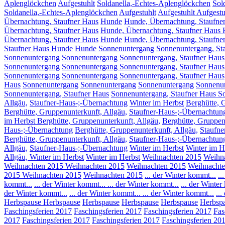
Aplenglöckchen
Aufgestuhlt
Soldanella,-Echtes-Aplenglöckchen
Sol
Soldanella,-Echtes-Aplenglöckchen
Aufgestuhlt
Aufgestuhlt
Aufgestu
Übernachtung, Staufner Haus
Hunde
Hunde, Übernachtung, Staufne
Übernachtung, Staufner Haus
Hunde, Übernachtung, Staufner Haus
Übernachtung, Staufner Haus
Hunde
Hunde, Übernachtung, Staufne
Staufner Haus Hunde
Hunde
Sonnenuntergang
Sonnenuntergang, St
Sonnenuntergang
Sonnenuntergang
Sonnenuntergang, Staufner Haus
Sonnenuntergang
Sonnenuntergang Sonnenuntergang, Staufner Haus
Sonnenuntergang
Sonnenuntergang
Sonnenuntergang, Staufner Haus
Haus
Sonnenuntergang
Sonnenuntergang
Sonnenuntergang
Sonnenun
Sonnenuntergang, Staufner Haus
Sonnenuntergang, Staufner Haus S
Allgäu,
Staufner-Haus-;-Übernachtung
Winter im Herbst
Berghütte, 
Berghütte, Gruppenunterkunft, Allgäu,
Staufner-Haus-;-Übernachtun
im Herbst Berghütte, Gruppenunterkunft, Allgäu,
Berghütte, Gruppen
Haus-;-Übernachtung
Berghütte, Gruppenunterkunft, Allgäu,
Staufne
Berghütte, Gruppenunterkunft, Allgäu,
Staufner-Haus-;-Übernachtun
Allgäu,
Staufner-Haus-;-Übernachtung
Winter im Herbst
Winter im H
Allgäu, Winter im Herbst
Winter im Herbst
Weihnachten 2015
Weihn
Weihnachten 2015
Weihnachten 2015
Weihnachten 2015
Weihnachte
2015
Weihnachten 2015
Weihnachten 2015
... der Winter kommt...
..
kommt...
... der Winter kommt...
... der Winter kommt...
... der Winter
der Winter kommt...
... der Winter kommt...
... der Winter kommt...
..
Herbspause
Herbspause
Herbspause
Herbspause
Herbspause
Herbsp
Faschingsferien 2017
Faschingsferien 2017
Faschingsferien 2017
Fas
2017
Faschingsferien 2017
Faschingsferien 2017
Faschingsferien 20