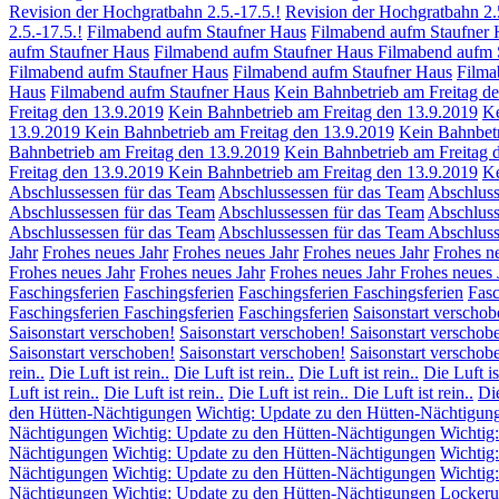
Revision der Hochgratbahn 2.5.-17.5.!
Revision der Hochgratbahn 2.
2.5.-17.5.!
Filmabend aufm Staufner Haus
Filmabend aufm Staufner 
aufm Staufner Haus
Filmabend aufm Staufner Haus
Filmabend aufm 
Filmabend aufm Staufner Haus
Filmabend aufm Staufner Haus
Filma
Haus
Filmabend aufm Staufner Haus
Kein Bahnbetrieb am Freitag d
Freitag den 13.9.2019
Kein Bahnbetrieb am Freitag den 13.9.2019
Ke
13.9.2019
Kein Bahnbetrieb am Freitag den 13.9.2019
Kein Bahnbetr
Bahnbetrieb am Freitag den 13.9.2019
Kein Bahnbetrieb am Freitag 
Freitag den 13.9.2019
Kein Bahnbetrieb am Freitag den 13.9.2019
Ke
Abschlussessen für das Team
Abschlussessen für das Team
Abschluss
Abschlussessen für das Team
Abschlussessen für das Team
Abschluss
Abschlussessen für das Team
Abschlussessen für das Team
Abschluss
Jahr
Frohes neues Jahr
Frohes neues Jahr
Frohes neues Jahr
Frohes n
Frohes neues Jahr
Frohes neues Jahr
Frohes neues Jahr
Frohes neues 
Faschingsferien
Faschingsferien
Faschingsferien
Faschingsferien
Fasc
Faschingsferien
Faschingsferien
Faschingsferien
Saisonstart verschob
Saisonstart verschoben!
Saisonstart verschoben!
Saisonstart verschob
Saisonstart verschoben!
Saisonstart verschoben!
Saisonstart verschob
rein..
Die Luft ist rein..
Die Luft ist rein..
Die Luft ist rein..
Die Luft is
Luft ist rein..
Die Luft ist rein..
Die Luft ist rein..
Die Luft ist rein..
Die
den Hütten-Nächtigungen
Wichtig: Update zu den Hütten-Nächtigun
Nächtigungen
Wichtig: Update zu den Hütten-Nächtigungen
Wichtig
Nächtigungen
Wichtig: Update zu den Hütten-Nächtigungen
Wichtig
Nächtigungen
Wichtig: Update zu den Hütten-Nächtigungen
Wichtig
Nächtigungen
Wichtig: Update zu den Hütten-Nächtigungen
Lockeru