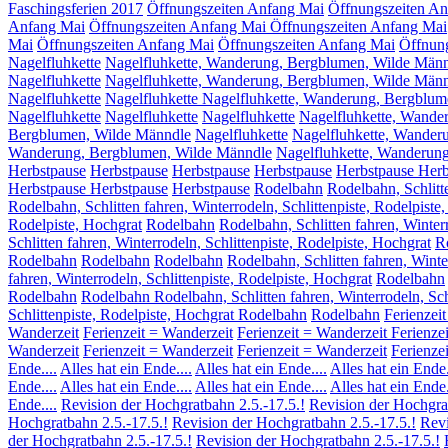
Faschingsferien 2017
Öffnungszeiten Anfang Mai
Öffnungszeiten A
Anfang Mai
Öffnungszeiten Anfang Mai
Öffnungszeiten Anfang Mai
Mai
Öffnungszeiten Anfang Mai
Öffnungszeiten Anfang Mai
Öffnun
Nagelfluhkette
Nagelfluhkette, Wanderung, Bergblumen, Wilde Män
Nagelfluhkette
Nagelfluhkette, Wanderung, Bergblumen, Wilde Män
Nagelfluhkette
Nagelfluhkette Nagelfluhkette, Wanderung, Bergblu
Nagelfluhkette
Nagelfluhkette
Nagelfluhkette
Nagelfluhkette, Wande
Bergblumen, Wilde Männdle
Nagelfluhkette
Nagelfluhkette, Wander
Wanderung, Bergblumen, Wilde Männdle
Nagelfluhkette, Wanderun
Herbstpause
Herbstpause
Herbstpause
Herbstpause
Herbstpause
Herb
Herbstpause
Herbstpause
Herbstpause
Rodelbahn
Rodelbahn, Schlitte
Rodelbahn, Schlitten fahren, Winterrodeln, Schlittenpiste, Rodelpiste
Rodelpiste, Hochgrat
Rodelbahn
Rodelbahn, Schlitten fahren, Winterr
Schlitten fahren, Winterrodeln, Schlittenpiste, Rodelpiste, Hochgrat
Ro
Rodelbahn
Rodelbahn
Rodelbahn
Rodelbahn, Schlitten fahren, Winte
fahren, Winterrodeln, Schlittenpiste, Rodelpiste, Hochgrat
Rodelbahn
Rodelbahn
Rodelbahn Rodelbahn, Schlitten fahren, Winterrodeln, Schl
Schlittenpiste, Rodelpiste, Hochgrat Rodelbahn
Rodelbahn
Ferienzei
Wanderzeit
Ferienzeit = Wanderzeit
Ferienzeit = Wanderzeit
Ferienze
Wanderzeit
Ferienzeit = Wanderzeit
Ferienzeit = Wanderzeit
Ferienze
Ende....
Alles hat ein Ende....
Alles hat ein Ende....
Alles hat ein Ende.
Ende....
Alles hat ein Ende....
Alles hat ein Ende....
Alles hat ein Ende.
Ende....
Revision der Hochgratbahn 2.5.-17.5.!
Revision der Hochgrat
Hochgratbahn 2.5.-17.5.!
Revision der Hochgratbahn 2.5.-17.5.!
Revi
der Hochgratbahn 2.5.-17.5.!
Revision der Hochgratbahn 2.5.-17.5.!