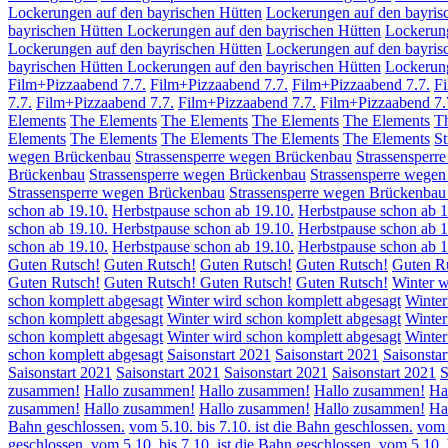
Lockerungen auf den bayrischen Hütten
Lockerungen auf den bayris
bayrischen Hütten
Lockerungen auf den bayrischen Hütten
Lockerung
Lockerungen auf den bayrischen Hütten
Lockerungen auf den bayris
bayrischen Hütten
Lockerungen auf den bayrischen Hütten
Lockerung
Film+Pizzaabend 7.7.
Film+Pizzaabend 7.7.
Film+Pizzaabend 7.7.
F
7.7.
Film+Pizzaabend 7.7.
Film+Pizzaabend 7.7.
Film+Pizzaabend 7.
Elements
The Elements
The Elements
The Elements
The Elements
T
Elements
The Elements
The Elements
The Elements
The Elements
St
wegen Brückenbau
Strassensperre wegen Brückenbau
Strassensperr
Brückenbau
Strassensperre wegen Brückenbau
Strassensperre wege
Strassensperre wegen Brückenbau
Strassensperre wegen Brückenba
schon ab 19.10.
Herbstpause schon ab 19.10.
Herbstpause schon ab 1
schon ab 19.10.
Herbstpause schon ab 19.10.
Herbstpause schon ab 1
schon ab 19.10.
Herbstpause schon ab 19.10.
Herbstpause schon ab 
Guten Rutsch!
Guten Rutsch!
Guten Rutsch!
Guten Rutsch!
Guten R
Guten Rutsch!
Guten Rutsch!
Guten Rutsch!
Guten Rutsch!
Winter w
schon komplett abgesagt
Winter wird schon komplett abgesagt
Winter
schon komplett abgesagt
Winter wird schon komplett abgesagt
Winter
schon komplett abgesagt
Winter wird schon komplett abgesagt
Winter
schon komplett abgesagt
Saisonstart 2021
Saisonstart 2021
Saisonstar
Saisonstart 2021
Saisonstart 2021
Saisonstart 2021
Saisonstart 2021
S
zusammen!
Hallo zusammen!
Hallo zusammen!
Hallo zusammen!
Ha
zusammen!
Hallo zusammen!
Hallo zusammen!
Hallo zusammen!
Ha
Bahn geschlossen.
vom 5.10. bis 7.10. ist die Bahn geschlossen.
vom 
geschlossen.
vom 5.10. bis 7.10. ist die Bahn geschlossen.
vom 5.10. 