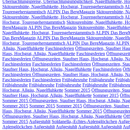
Übernachtungspreise, Übernachtungsmöglichkeit, Nagelfluhkette, Ho
Skitourenhütte, Nagelfluhkette, Hochgrat, Tourengeherstammtisch
AL
Tourengeherstammtisch
ALPIN Das BergMagazin
Skitourenhütte, N
Skitourenhütte, Nagelfluhkette, Hochgrat, Tourengeherstammtisch
AL
Hochgrat, Tourengeherstammtisch
Skitourenhütte, Nagelfluhkette,
BergMagazin
ALPIN Das BergMagazin
Skitourenhütte, Nagelfluhke
Nagelfluhkette, Hochgrat, Tourengeherstammtisch
ALPIN Das Berg
Das BergMagazin
ALPIN Das BergMagazin Skitourenhütte, Nagelflu
Hochgrat, Tourengeherstammtisch ALPIN Das BergMagazin
ALPIN 
Allgäu, Nagelfluhkette
Faschingsferien
Öffnungszeiten, Staufner Hau
Haus, Hochgrat, Allgäu, Nagelfluhkette
Faschingsferien
Öffnungszeit
Faschingsferien Öffnungszeiten, Staufner Haus, Hochgrat, Allgäu, Na
Faschingsferien
Faschingsferien
Faschingsferien
Öffnungszeiten, Sta
Staufner Haus, Hochgrat, Allgäu, Nagelfluhkette
Faschingsferien
Öff
Faschingsferien Öffnungszeiten, Staufner Haus, Hochgrat, Allgäu, Na
Faschingsferien
Faschingsferien
Frühjahrsruhe
Frühjahrsruhe
Frühjah
Frühjahrsruhe
Frühjahrsruhe
Frühjahrsruhe
Frühjahrsruhe
Frühjahrsr
Hochgrat, Allgäu, Nagelfluhkette
Sommer 2015
Öffnungszeiten, Stau
Staufner Haus, Hochgrat, Allgäu, Nagelfluhkette
Sommer 2015
Öffnu
Sommer 2015 Öffnungszeiten, Staufner Haus, Hochgrat, Allgäu, Nage
Sommer 2015
Sommer 2015
Sommer 2015
Öffnungszeiten, Staufner
Haus, Hochgrat, Allgäu, Nagelfluhkette
Sommer 2015
Öffnungszeiten
Öffnungszeiten, Staufner Haus, Hochgrat, Allgäu, Nagelfluhkette
Öff
Sommer 2015
Aufgestuhlt
Soldanella,-Echtes-Aplenglöckchen
Aufges
Aplenglöckchen
Aufgestuhlt
Aufgestuhlt
Aufgestuhlt
Aufgestuhlt
Auf