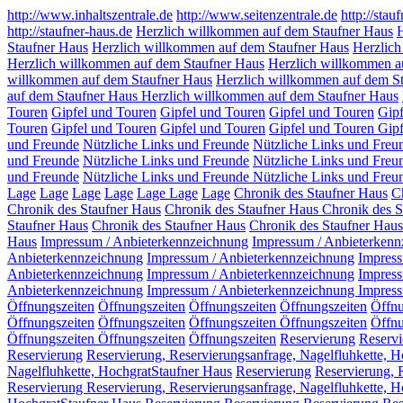
http://www.inhaltszentrale.de
http://www.seitenzentrale.de
http://stau
http://staufner-haus.de
Herzlich willkommen auf dem Staufner Haus
H
Staufner Haus
Herzlich willkommen auf dem Staufner Haus
Herzlich
Herzlich willkommen auf dem Staufner Haus
Herzlich willkommen a
willkommen auf dem Staufner Haus
Herzlich willkommen auf dem S
auf dem Staufner Haus
Herzlich willkommen auf dem Staufner Haus
Touren
Gipfel und Touren
Gipfel und Touren
Gipfel und Touren
Gip
Touren
Gipfel und Touren
Gipfel und Touren
Gipfel und Touren
Gipf
und Freunde
Nützliche Links und Freunde
Nützliche Links und Freu
und Freunde
Nützliche Links und Freunde
Nützliche Links und Freu
und Freunde
Nützliche Links und Freunde
Nützliche Links und Freu
Lage
Lage
Lage
Lage
Lage
Lage
Lage
Chronik des Staufner Haus
C
Chronik des Staufner Haus
Chronik des Staufner Haus
Chronik des S
Staufner Haus
Chronik des Staufner Haus
Chronik des Staufner Haus
Haus
Impressum / Anbieterkennzeichnung
Impressum / Anbieterkenn
Anbieterkennzeichnung
Impressum / Anbieterkennzeichnung
Impress
Anbieterkennzeichnung
Impressum / Anbieterkennzeichnung
Impress
Anbieterkennzeichnung
Impressum / Anbieterkennzeichnung
Impress
Öffnungszeiten
Öffnungszeiten
Öffnungszeiten
Öffnungszeiten
Öffn
Öffnungszeiten
Öffnungszeiten
Öffnungszeiten
Öffnungszeiten
Öffnu
Öffnungszeiten
Öffnungszeiten
Öffnungszeiten
Reservierung
Reservi
Reservierung
Reservierung, Reservierungsanfrage, Nagelfluhkette, 
Nagelfluhkette, HochgratStaufner Haus
Reservierung
Reservierung, 
Reservierung Reservierung, Reservierungsanfrage, Nagelfluhkette, 