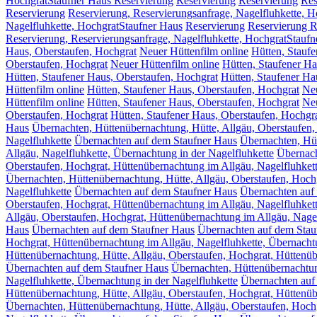
HochgratStaufner Haus Reservierung
Reservierung
Reservierung
Res
Reservierung
Reservierung, Reservierungsanfrage, Nagelfluhkette, 
Nagelfluhkette, HochgratStaufner Haus
Reservierung
Reservierung R
Reservierung, Reservierungsanfrage, Nagelfluhkette, HochgratStauf
Haus, Oberstaufen, Hochgrat
Neuer Hüttenfilm online
Hütten, Stauf
Oberstaufen, Hochgrat
Neuer Hüttenfilm online
Hütten, Staufener Ha
Hütten, Staufener Haus, Oberstaufen, Hochgrat
Hütten, Staufener Ha
Hüttenfilm online
Hütten, Staufener Haus, Oberstaufen, Hochgrat
Neu
Hüttenfilm online
Hütten, Staufener Haus, Oberstaufen, Hochgrat
Neu
Oberstaufen, Hochgrat
Hütten, Staufener Haus, Oberstaufen, Hochgr
Haus
Übernachten, Hüttenübernachtung, Hütte, Allgäu, Oberstaufen,
Nagelfluhkette
Übernachten auf dem Staufner Haus
Übernachten, Hüt
Allgäu, Nagelfluhkette, Übernachtung in der Nagelfluhkette
Übernach
Oberstaufen, Hochgrat, Hüttenübernachtung im Allgäu, Nagelfluhkett
Übernachten, Hüttenübernachtung, Hütte, Allgäu, Oberstaufen, Hochg
Nagelfluhkette
Übernachten auf dem Staufner Haus
Übernachten auf 
Oberstaufen, Hochgrat, Hüttenübernachtung im Allgäu, Nagelfluhkett
Allgäu, Oberstaufen, Hochgrat, Hüttenübernachtung im Allgäu, Nagel
Haus
Übernachten auf dem Staufner Haus
Übernachten auf dem Stau
Hochgrat, Hüttenübernachtung im Allgäu, Nagelfluhkette, Übernachtu
Hüttenübernachtung, Hütte, Allgäu, Oberstaufen, Hochgrat, Hüttenüb
Übernachten auf dem Staufner Haus
Übernachten, Hüttenübernachtun
Nagelfluhkette, Übernachtung in der Nagelfluhkette
Übernachten auf
Hüttenübernachtung, Hütte, Allgäu, Oberstaufen, Hochgrat, Hüttenüb
Übernachten, Hüttenübernachtung, Hütte, Allgäu, Oberstaufen, Hochg