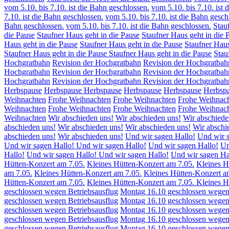
vom 5.10. bis 7.10. ist die Bahn geschlossen.
vom 5.10. bis 7.10. ist 
7.10. ist die Bahn geschlossen.
vom 5.10. bis 7.10. ist die Bahn gesch
Bahn geschlossen.
vom 5.10. bis 7.10. ist die Bahn geschlossen.
Stau
die Pause
Staufner Haus geht in die Pause
Staufner Haus geht in die 
Haus geht in die Pause
Staufner Haus geht in die Pause
Staufner Haus
Staufner Haus geht in die Pause
Staufner Haus geht in die Pause
Stau
Hochgratbahn
Revision der Hochgratbahn
Revision der Hochgratbah
Hochgratbahn
Revision der Hochgratbahn
Revision der Hochgratbah
Hochgratbahn
Revision der Hochgratbahn
Revision der Hochgratbah
Herbspause
Herbspause
Herbspause
Herbspause
Herbspause
Herbsp
Weihnachten
Frohe Weihnachten
Frohe Weihnachten
Frohe Weihnac
Weihnachten
Frohe Weihnachten
Frohe Weihnachten
Frohe Weihnac
Weihnachten
Wir abschieden uns!
Wir abschieden uns!
Wir abschiede
abschieden uns!
Wir abschieden uns!
Wir abschieden uns!
Wir abschi
abschieden uns!
Wir abschieden uns!
Und wir sagen Hallo!
Und wir s
Und wir sagen Hallo!
Und wir sagen Hallo!
Und wir sagen Hallo!
Un
Hallo!
Und wir sagen Hallo!
Und wir sagen Hallo!
Und wir sagen Ha
Hütten-Konzert am 7.05.
Kleines Hütten-Konzert am 7.05.
Kleines H
am 7.05.
Kleines Hütten-Konzert am 7.05.
Kleines Hütten-Konzert a
Hütten-Konzert am 7.05.
Kleines Hütten-Konzert am 7.05.
Kleines H
geschlossen wegen Betriebsausflug
Montag 16.10 geschlossen wegen 
geschlossen wegen Betriebsausflug
Montag 16.10 geschlossen wegen 
geschlossen wegen Betriebsausflug
Montag 16.10 geschlossen wegen 
geschlossen wegen Betriebsausflug
Montag 16.10 geschlossen wegen 
geschlossen wegen Betriebsausflug
Montag 16.10 geschlossen wegen 