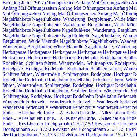
Faschingsferien 2017
Öffnungszeiten Anfang Mai
Öffnungszeiten A
Anfang Mai
Öffnungszeiten Anfang Mai
Öffnungszeiten Anfang Mai
Mai
Öffnungszeiten Anfang Mai
Öffnungszeiten Anfang Mai
Öffnun
Nagelfluhkette
Nagelfluhkette, Wanderung, Bergblumen, Wilde Män
Nagelfluhkette
Nagelfluhkette, Wanderung, Bergblumen, Wilde Män
Nagelfluhkette
Nagelfluhkette Nagelfluhkette, Wanderung, Bergblu
Nagelfluhkette
Nagelfluhkette
Nagelfluhkette
Nagelfluhkette, Wande
Bergblumen, Wilde Männdle
Nagelfluhkette
Nagelfluhkette, Wander
Wanderung, Bergblumen, Wilde Männdle
Nagelfluhkette, Wanderun
Herbstpause
Herbstpause
Herbstpause
Herbstpause
Herbstpause
Herb
Herbstpause
Herbstpause
Herbstpause
Rodelbahn
Rodelbahn, Schlitte
Rodelbahn, Schlitten fahren, Winterrodeln, Schlittenpiste, Rodelpiste
Rodelpiste, Hochgrat
Rodelbahn
Rodelbahn, Schlitten fahren, Winterr
Schlitten fahren, Winterrodeln, Schlittenpiste, Rodelpiste, Hochgrat
Ro
Rodelbahn
Rodelbahn
Rodelbahn
Rodelbahn, Schlitten fahren, Winte
fahren, Winterrodeln, Schlittenpiste, Rodelpiste, Hochgrat
Rodelbahn
Rodelbahn
Rodelbahn Rodelbahn, Schlitten fahren, Winterrodeln, Schl
Schlittenpiste, Rodelpiste, Hochgrat Rodelbahn
Rodelbahn
Ferienzei
Wanderzeit
Ferienzeit = Wanderzeit
Ferienzeit = Wanderzeit
Ferienze
Wanderzeit
Ferienzeit = Wanderzeit
Ferienzeit = Wanderzeit
Ferienze
Ende....
Alles hat ein Ende....
Alles hat ein Ende....
Alles hat ein Ende.
Ende....
Alles hat ein Ende....
Alles hat ein Ende....
Alles hat ein Ende.
Ende....
Revision der Hochgratbahn 2.5.-17.5.!
Revision der Hochgrat
Hochgratbahn 2.5.-17.5.!
Revision der Hochgratbahn 2.5.-17.5.!
Revi
der Hochgratbahn 2.5.-17.5.!
Revision der Hochgratbahn 2.5.-17.5.!