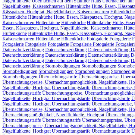
Nagelfluhkette Übernachten auf dem Staufner Haus
Übernachten auf
Nagelfluhkette, Kaiserschmarren
Hüttenküche
Hütte, Essen, Kässpat
Kässpatzen, Hochgrat, Nagelfluhkette, Kaiserschmarren
Hüttenküche
Hüttenküche
Hüttenküche Hütte, Essen, Kässpatzen, Hochgrat, Nagel
Kaiserschmarren Hüttenküche
Hüttenküche
Hüttenküche
Hütte, Esse
Essen, Kässpatzen, Hochgrat, Nagelfluhkette, Kaiserschmarren
Hütte
Hüttenküche
Hüttenküche Hütte, Essen, Kässpatzen, Hochgrat, Nagel
Kaiserschmarren Hüttenküche
Hüttenküche
Fotogalerie
Fotogalerie
F
Fotogalerie
Fotogalerie
Fotogalerie
Fotogalerie
Fotogalerie
Fotogaleri
Datenschutzerklärung
Datenschutzerklärung
Datenschutzerklärung
Da
Datenschutzerklärung
Datenschutzerklärung
Datenschutzerklärung
D
Datenschutzerklärung
Datenschutzerklärung
Datenschutzerklärung
Da
Datenschutzerklärung
Stornobedigungen
Stornobedigungen
Stornobe
Stornobedigungen
Stornobedigungen
Stornobedigungen
Stornobedig
Stornobedigungen
Übernachtungstarife
Übernachtungspreise, Überna
Übernachtungspreise, Übernachtungsmöglichkeit, Nagelfluhkette, Ho
Nagelfluhkette, Hochgrat
Übernachtungstarife
Übernachtungspreise, 
Übernachtungstarife Übernachtungspreise, Übernachtungsmöglichkeit
Nagelfluhkette, Hochgrat Übernachtungstarife
Übernachtungstarife
Ü
Nagelfluhkette, Hochgrat
Übernachtungstarife
Übernachtungspreise, 
Übernachtungspreise, Übernachtungsmöglichkeit, Nagelfluhkette, Ho
Übernachtungsmöglichkeit, Nagelfluhkette, Hochgrat
Übernachtungsp
Übernachtungstarife
Übernachtungstarife
Übernachtungspreise, Übern
Übernachtungspreise, Übernachtungsmöglichkeit, Nagelfluhkette, Ho
Nagelfluhkette, Hochgrat
Übernachtungstarife
Übernachtungstarife Ü