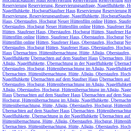
HochgratStaufner Haus Reservierung
Reservierung
Reservierung
Res
Reservierung
Reservierung, Reservierungsanfrage, Nagelfluhkette, 
Nagelfluhkette, HochgratStaufner Haus
Reservierung
Reservierung R
Reservierung, Reservierungsanfrage, Nagelfluhkette, HochgratStauf
Haus, Oberstaufen, Hochgrat
Neuer Hüttenfilm online
Hütten, Stauf
Oberstaufen, Hochgrat
Neuer Hüttenfilm online
Hütten, Staufener Ha
Hütten, Staufener Haus, Oberstaufen, Hochgrat
Hütten, Staufener Ha
Hüttenfilm online
Hütten, Staufener Haus, Oberstaufen, Hochgrat
Neu
Hüttenfilm online
Hütten, Staufener Haus, Oberstaufen, Hochgrat
Neu
Oberstaufen, Hochgrat
Hütten, Staufener Haus, Oberstaufen, Hochgr
Haus
Übernachten, Hüttenübernachtung, Hütte, Allgäu, Oberstaufen,
Nagelfluhkette
Übernachten auf dem Staufner Haus
Übernachten, Hüt
Allgäu, Nagelfluhkette, Übernachtung in der Nagelfluhkette
Übernach
Oberstaufen, Hochgrat, Hüttenübernachtung im Allgäu, Nagelfluhkett
Übernachten, Hüttenübernachtung, Hütte, Allgäu, Oberstaufen, Hochg
Nagelfluhkette
Übernachten auf dem Staufner Haus
Übernachten auf 
Oberstaufen, Hochgrat, Hüttenübernachtung im Allgäu, Nagelfluhkett
Allgäu, Oberstaufen, Hochgrat, Hüttenübernachtung im Allgäu, Nagel
Haus
Übernachten auf dem Staufner Haus
Übernachten auf dem Stau
Hochgrat, Hüttenübernachtung im Allgäu, Nagelfluhkette, Übernachtu
Hüttenübernachtung, Hütte, Allgäu, Oberstaufen, Hochgrat, Hüttenüb
Übernachten auf dem Staufner Haus
Übernachten, Hüttenübernachtun
Nagelfluhkette, Übernachtung in der Nagelfluhkette
Übernachten auf
Hüttenübernachtung, Hütte, Allgäu, Oberstaufen, Hochgrat, Hüttenüb
Übernachten, Hüttenübernachtung, Hütte, Allgäu, Oberstaufen, Hochg