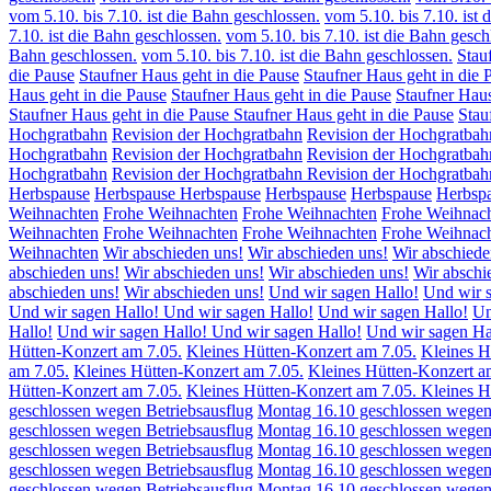
vom 5.10. bis 7.10. ist die Bahn geschlossen.
vom 5.10. bis 7.10. ist 
7.10. ist die Bahn geschlossen.
vom 5.10. bis 7.10. ist die Bahn gesch
Bahn geschlossen.
vom 5.10. bis 7.10. ist die Bahn geschlossen.
Stau
die Pause
Staufner Haus geht in die Pause
Staufner Haus geht in die 
Haus geht in die Pause
Staufner Haus geht in die Pause
Staufner Haus
Staufner Haus geht in die Pause
Staufner Haus geht in die Pause
Stau
Hochgratbahn
Revision der Hochgratbahn
Revision der Hochgratbah
Hochgratbahn
Revision der Hochgratbahn
Revision der Hochgratbah
Hochgratbahn
Revision der Hochgratbahn
Revision der Hochgratbah
Herbspause
Herbspause
Herbspause
Herbspause
Herbspause
Herbsp
Weihnachten
Frohe Weihnachten
Frohe Weihnachten
Frohe Weihnac
Weihnachten
Frohe Weihnachten
Frohe Weihnachten
Frohe Weihnac
Weihnachten
Wir abschieden uns!
Wir abschieden uns!
Wir abschiede
abschieden uns!
Wir abschieden uns!
Wir abschieden uns!
Wir abschi
abschieden uns!
Wir abschieden uns!
Und wir sagen Hallo!
Und wir s
Und wir sagen Hallo!
Und wir sagen Hallo!
Und wir sagen Hallo!
Un
Hallo!
Und wir sagen Hallo!
Und wir sagen Hallo!
Und wir sagen Ha
Hütten-Konzert am 7.05.
Kleines Hütten-Konzert am 7.05.
Kleines H
am 7.05.
Kleines Hütten-Konzert am 7.05.
Kleines Hütten-Konzert a
Hütten-Konzert am 7.05.
Kleines Hütten-Konzert am 7.05.
Kleines H
geschlossen wegen Betriebsausflug
Montag 16.10 geschlossen wegen 
geschlossen wegen Betriebsausflug
Montag 16.10 geschlossen wegen 
geschlossen wegen Betriebsausflug
Montag 16.10 geschlossen wegen 
geschlossen wegen Betriebsausflug
Montag 16.10 geschlossen wegen 
geschlossen wegen Betriebsausflug
Montag 16.10 geschlossen wegen 