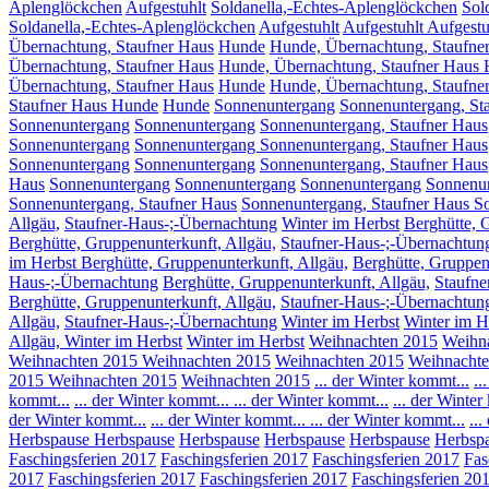
Aplenglöckchen
Aufgestuhlt
Soldanella,-Echtes-Aplenglöckchen
Sol
Soldanella,-Echtes-Aplenglöckchen
Aufgestuhlt
Aufgestuhlt
Aufgestu
Übernachtung, Staufner Haus
Hunde
Hunde, Übernachtung, Staufne
Übernachtung, Staufner Haus
Hunde, Übernachtung, Staufner Haus
Übernachtung, Staufner Haus
Hunde
Hunde, Übernachtung, Staufne
Staufner Haus Hunde
Hunde
Sonnenuntergang
Sonnenuntergang, St
Sonnenuntergang
Sonnenuntergang
Sonnenuntergang, Staufner Haus
Sonnenuntergang
Sonnenuntergang Sonnenuntergang, Staufner Haus
Sonnenuntergang
Sonnenuntergang
Sonnenuntergang, Staufner Haus
Haus
Sonnenuntergang
Sonnenuntergang
Sonnenuntergang
Sonnenun
Sonnenuntergang, Staufner Haus
Sonnenuntergang, Staufner Haus S
Allgäu,
Staufner-Haus-;-Übernachtung
Winter im Herbst
Berghütte, 
Berghütte, Gruppenunterkunft, Allgäu,
Staufner-Haus-;-Übernachtun
im Herbst Berghütte, Gruppenunterkunft, Allgäu,
Berghütte, Gruppen
Haus-;-Übernachtung
Berghütte, Gruppenunterkunft, Allgäu,
Staufne
Berghütte, Gruppenunterkunft, Allgäu,
Staufner-Haus-;-Übernachtun
Allgäu,
Staufner-Haus-;-Übernachtung
Winter im Herbst
Winter im H
Allgäu, Winter im Herbst
Winter im Herbst
Weihnachten 2015
Weihn
Weihnachten 2015
Weihnachten 2015
Weihnachten 2015
Weihnachte
2015
Weihnachten 2015
Weihnachten 2015
... der Winter kommt...
..
kommt...
... der Winter kommt...
... der Winter kommt...
... der Winter
der Winter kommt...
... der Winter kommt...
... der Winter kommt...
..
Herbspause
Herbspause
Herbspause
Herbspause
Herbspause
Herbsp
Faschingsferien 2017
Faschingsferien 2017
Faschingsferien 2017
Fas
2017
Faschingsferien 2017
Faschingsferien 2017
Faschingsferien 20