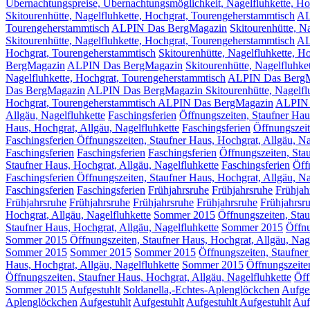
Übernachtungspreise, Übernachtungsmöglichkeit, Nagelfluhkette, Ho
Skitourenhütte, Nagelfluhkette, Hochgrat, Tourengeherstammtisch
AL
Tourengeherstammtisch
ALPIN Das BergMagazin
Skitourenhütte, N
Skitourenhütte, Nagelfluhkette, Hochgrat, Tourengeherstammtisch
AL
Hochgrat, Tourengeherstammtisch
Skitourenhütte, Nagelfluhkette,
BergMagazin
ALPIN Das BergMagazin
Skitourenhütte, Nagelfluhke
Nagelfluhkette, Hochgrat, Tourengeherstammtisch
ALPIN Das Berg
Das BergMagazin
ALPIN Das BergMagazin Skitourenhütte, Nagelflu
Hochgrat, Tourengeherstammtisch ALPIN Das BergMagazin
ALPIN 
Allgäu, Nagelfluhkette
Faschingsferien
Öffnungszeiten, Staufner Hau
Haus, Hochgrat, Allgäu, Nagelfluhkette
Faschingsferien
Öffnungszeit
Faschingsferien Öffnungszeiten, Staufner Haus, Hochgrat, Allgäu, Na
Faschingsferien
Faschingsferien
Faschingsferien
Öffnungszeiten, Sta
Staufner Haus, Hochgrat, Allgäu, Nagelfluhkette
Faschingsferien
Öff
Faschingsferien Öffnungszeiten, Staufner Haus, Hochgrat, Allgäu, Na
Faschingsferien
Faschingsferien
Frühjahrsruhe
Frühjahrsruhe
Frühjah
Frühjahrsruhe
Frühjahrsruhe
Frühjahrsruhe
Frühjahrsruhe
Frühjahrsr
Hochgrat, Allgäu, Nagelfluhkette
Sommer 2015
Öffnungszeiten, Stau
Staufner Haus, Hochgrat, Allgäu, Nagelfluhkette
Sommer 2015
Öffnu
Sommer 2015 Öffnungszeiten, Staufner Haus, Hochgrat, Allgäu, Nage
Sommer 2015
Sommer 2015
Sommer 2015
Öffnungszeiten, Staufner
Haus, Hochgrat, Allgäu, Nagelfluhkette
Sommer 2015
Öffnungszeiten
Öffnungszeiten, Staufner Haus, Hochgrat, Allgäu, Nagelfluhkette
Öff
Sommer 2015
Aufgestuhlt
Soldanella,-Echtes-Aplenglöckchen
Aufges
Aplenglöckchen
Aufgestuhlt
Aufgestuhlt
Aufgestuhlt
Aufgestuhlt
Auf