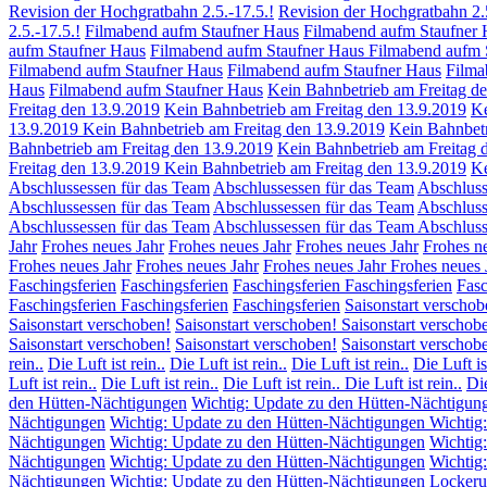
Revision der Hochgratbahn 2.5.-17.5.!
Revision der Hochgratbahn 2.
2.5.-17.5.!
Filmabend aufm Staufner Haus
Filmabend aufm Staufner 
aufm Staufner Haus
Filmabend aufm Staufner Haus
Filmabend aufm 
Filmabend aufm Staufner Haus
Filmabend aufm Staufner Haus
Filma
Haus
Filmabend aufm Staufner Haus
Kein Bahnbetrieb am Freitag d
Freitag den 13.9.2019
Kein Bahnbetrieb am Freitag den 13.9.2019
Ke
13.9.2019
Kein Bahnbetrieb am Freitag den 13.9.2019
Kein Bahnbetr
Bahnbetrieb am Freitag den 13.9.2019
Kein Bahnbetrieb am Freitag 
Freitag den 13.9.2019
Kein Bahnbetrieb am Freitag den 13.9.2019
Ke
Abschlussessen für das Team
Abschlussessen für das Team
Abschluss
Abschlussessen für das Team
Abschlussessen für das Team
Abschluss
Abschlussessen für das Team
Abschlussessen für das Team
Abschluss
Jahr
Frohes neues Jahr
Frohes neues Jahr
Frohes neues Jahr
Frohes n
Frohes neues Jahr
Frohes neues Jahr
Frohes neues Jahr
Frohes neues 
Faschingsferien
Faschingsferien
Faschingsferien
Faschingsferien
Fasc
Faschingsferien
Faschingsferien
Faschingsferien
Saisonstart verschob
Saisonstart verschoben!
Saisonstart verschoben!
Saisonstart verschob
Saisonstart verschoben!
Saisonstart verschoben!
Saisonstart verschob
rein..
Die Luft ist rein..
Die Luft ist rein..
Die Luft ist rein..
Die Luft is
Luft ist rein..
Die Luft ist rein..
Die Luft ist rein..
Die Luft ist rein..
Die
den Hütten-Nächtigungen
Wichtig: Update zu den Hütten-Nächtigun
Nächtigungen
Wichtig: Update zu den Hütten-Nächtigungen
Wichtig
Nächtigungen
Wichtig: Update zu den Hütten-Nächtigungen
Wichtig
Nächtigungen
Wichtig: Update zu den Hütten-Nächtigungen
Wichtig
Nächtigungen
Wichtig: Update zu den Hütten-Nächtigungen
Lockeru