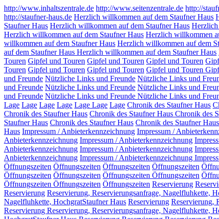
http://www.inhaltszentrale.de
http://www.seitenzentrale.de
http://stau
http://staufner-haus.de
Herzlich willkommen auf dem Staufner Haus
H
Staufner Haus
Herzlich willkommen auf dem Staufner Haus
Herzlich
Herzlich willkommen auf dem Staufner Haus
Herzlich willkommen a
willkommen auf dem Staufner Haus
Herzlich willkommen auf dem S
auf dem Staufner Haus
Herzlich willkommen auf dem Staufner Haus
Touren
Gipfel und Touren
Gipfel und Touren
Gipfel und Touren
Gip
Touren
Gipfel und Touren
Gipfel und Touren
Gipfel und Touren
Gipf
und Freunde
Nützliche Links und Freunde
Nützliche Links und Freu
und Freunde
Nützliche Links und Freunde
Nützliche Links und Freu
und Freunde
Nützliche Links und Freunde
Nützliche Links und Freu
Lage
Lage
Lage
Lage
Lage
Lage
Lage
Chronik des Staufner Haus
C
Chronik des Staufner Haus
Chronik des Staufner Haus
Chronik des S
Staufner Haus
Chronik des Staufner Haus
Chronik des Staufner Haus
Haus
Impressum / Anbieterkennzeichnung
Impressum / Anbieterkenn
Anbieterkennzeichnung
Impressum / Anbieterkennzeichnung
Impress
Anbieterkennzeichnung
Impressum / Anbieterkennzeichnung
Impress
Anbieterkennzeichnung
Impressum / Anbieterkennzeichnung
Impress
Öffnungszeiten
Öffnungszeiten
Öffnungszeiten
Öffnungszeiten
Öffn
Öffnungszeiten
Öffnungszeiten
Öffnungszeiten
Öffnungszeiten
Öffnu
Öffnungszeiten
Öffnungszeiten
Öffnungszeiten
Reservierung
Reservi
Reservierung
Reservierung, Reservierungsanfrage, Nagelfluhkette, 
Nagelfluhkette, HochgratStaufner Haus
Reservierung
Reservierung, 
Reservierung Reservierung, Reservierungsanfrage, Nagelfluhkette, 