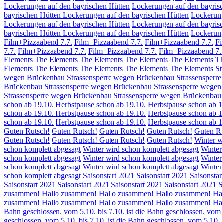
Lockerungen auf den bayrischen Hütten
Lockerungen auf den bayris
bayrischen Hütten
Lockerungen auf den bayrischen Hütten
Lockerung
Lockerungen auf den bayrischen Hütten
Lockerungen auf den bayris
bayrischen Hütten
Lockerungen auf den bayrischen Hütten
Lockerung
Film+Pizzaabend 7.7.
Film+Pizzaabend 7.7.
Film+Pizzaabend 7.7.
F
7.7.
Film+Pizzaabend 7.7.
Film+Pizzaabend 7.7.
Film+Pizzaabend 7.
Elements
The Elements
The Elements
The Elements
The Elements
T
Elements
The Elements
The Elements
The Elements
The Elements
St
wegen Brückenbau
Strassensperre wegen Brückenbau
Strassensperr
Brückenbau
Strassensperre wegen Brückenbau
Strassensperre wege
Strassensperre wegen Brückenbau
Strassensperre wegen Brückenba
schon ab 19.10.
Herbstpause schon ab 19.10.
Herbstpause schon ab 1
schon ab 19.10.
Herbstpause schon ab 19.10.
Herbstpause schon ab 1
schon ab 19.10.
Herbstpause schon ab 19.10.
Herbstpause schon ab 
Guten Rutsch!
Guten Rutsch!
Guten Rutsch!
Guten Rutsch!
Guten R
Guten Rutsch!
Guten Rutsch!
Guten Rutsch!
Guten Rutsch!
Winter w
schon komplett abgesagt
Winter wird schon komplett abgesagt
Winter
schon komplett abgesagt
Winter wird schon komplett abgesagt
Winter
schon komplett abgesagt
Winter wird schon komplett abgesagt
Winter
schon komplett abgesagt
Saisonstart 2021
Saisonstart 2021
Saisonstar
Saisonstart 2021
Saisonstart 2021
Saisonstart 2021
Saisonstart 2021
S
zusammen!
Hallo zusammen!
Hallo zusammen!
Hallo zusammen!
Ha
zusammen!
Hallo zusammen!
Hallo zusammen!
Hallo zusammen!
Ha
Bahn geschlossen.
vom 5.10. bis 7.10. ist die Bahn geschlossen.
vom 
geschlossen.
vom 5.10. bis 7.10. ist die Bahn geschlossen.
vom 5.10. 