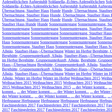
Aplenglöckchen
Aufgestuhlt
Soldanella,-Echtes-Aplenglöckchen
Sol
Soldanella,-Echtes-Aplenglöckchen
Aufgestuhlt
Aufgestuhlt
Aufgestu
Übernachtung, Staufner Haus
Hunde
Hunde, Übernachtung, Staufne
Übernachtung, Staufner Haus
Hunde, Übernachtung, Staufner Haus
Übernachtung, Staufner Haus
Hunde
Hunde, Übernachtung, Staufne
Staufner Haus Hunde
Hunde
Sonnenuntergang
Sonnenuntergang, St
Sonnenuntergang
Sonnenuntergang
Sonnenuntergang, Staufner Haus
Sonnenuntergang
Sonnenuntergang Sonnenuntergang, Staufner Haus
Sonnenuntergang
Sonnenuntergang
Sonnenuntergang, Staufner Haus
Haus
Sonnenuntergang
Sonnenuntergang
Sonnenuntergang
Sonnenun
Sonnenuntergang, Staufner Haus
Sonnenuntergang, Staufner Haus S
Allgäu,
Staufner-Haus-;-Übernachtung
Winter im Herbst
Berghütte, 
Berghütte, Gruppenunterkunft, Allgäu,
Staufner-Haus-;-Übernachtun
im Herbst Berghütte, Gruppenunterkunft, Allgäu,
Berghütte, Gruppen
Haus-;-Übernachtung
Berghütte, Gruppenunterkunft, Allgäu,
Staufne
Berghütte, Gruppenunterkunft, Allgäu,
Staufner-Haus-;-Übernachtun
Allgäu,
Staufner-Haus-;-Übernachtung
Winter im Herbst
Winter im H
Allgäu, Winter im Herbst
Winter im Herbst
Weihnachten 2015
Weihn
Weihnachten 2015
Weihnachten 2015
Weihnachten 2015
Weihnachte
2015
Weihnachten 2015
Weihnachten 2015
... der Winter kommt...
..
kommt...
... der Winter kommt...
... der Winter kommt...
... der Winter
der Winter kommt...
... der Winter kommt...
... der Winter kommt...
..
Herbspause
Herbspause
Herbspause
Herbspause
Herbspause
Herbsp
Faschingsferien 2017
Faschingsferien 2017
Faschingsferien 2017
Fas
2017
Faschingsferien 2017
Faschingsferien 2017
Faschingsferien 20