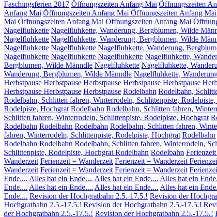
Faschingsferien 2017
Öffnungszeiten Anfang Mai
Öffnungszeiten A
Anfang Mai
Öffnungszeiten Anfang Mai
Öffnungszeiten Anfang Mai
Mai
Öffnungszeiten Anfang Mai
Öffnungszeiten Anfang Mai
Öffnun
Nagelfluhkette
Nagelfluhkette, Wanderung, Bergblumen, Wilde Män
Nagelfluhkette
Nagelfluhkette, Wanderung, Bergblumen, Wilde Män
Nagelfluhkette
Nagelfluhkette Nagelfluhkette, Wanderung, Bergblu
Nagelfluhkette
Nagelfluhkette
Nagelfluhkette
Nagelfluhkette, Wande
Bergblumen, Wilde Männdle
Nagelfluhkette
Nagelfluhkette, Wander
Wanderung, Bergblumen, Wilde Männdle
Nagelfluhkette, Wanderun
Herbstpause
Herbstpause
Herbstpause
Herbstpause
Herbstpause
Herb
Herbstpause
Herbstpause
Herbstpause
Rodelbahn
Rodelbahn, Schlitte
Rodelbahn, Schlitten fahren, Winterrodeln, Schlittenpiste, Rodelpiste
Rodelpiste, Hochgrat
Rodelbahn
Rodelbahn, Schlitten fahren, Winterr
Schlitten fahren, Winterrodeln, Schlittenpiste, Rodelpiste, Hochgrat
Ro
Rodelbahn
Rodelbahn
Rodelbahn
Rodelbahn, Schlitten fahren, Winte
fahren, Winterrodeln, Schlittenpiste, Rodelpiste, Hochgrat
Rodelbahn
Rodelbahn
Rodelbahn Rodelbahn, Schlitten fahren, Winterrodeln, Schl
Schlittenpiste, Rodelpiste, Hochgrat Rodelbahn
Rodelbahn
Ferienzei
Wanderzeit
Ferienzeit = Wanderzeit
Ferienzeit = Wanderzeit
Ferienze
Wanderzeit
Ferienzeit = Wanderzeit
Ferienzeit = Wanderzeit
Ferienze
Ende....
Alles hat ein Ende....
Alles hat ein Ende....
Alles hat ein Ende.
Ende....
Alles hat ein Ende....
Alles hat ein Ende....
Alles hat ein Ende.
Ende....
Revision der Hochgratbahn 2.5.-17.5.!
Revision der Hochgrat
Hochgratbahn 2.5.-17.5.!
Revision der Hochgratbahn 2.5.-17.5.!
Revi
der Hochgratbahn 2.5.-17.5.!
Revision der Hochgratbahn 2.5.-17.5.!