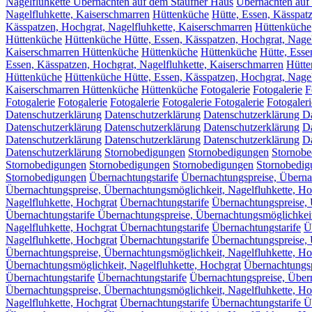
Nagelfluhkette Übernachten auf dem Staufner Haus
Übernachten auf
Nagelfluhkette, Kaiserschmarren
Hüttenküche
Hütte, Essen, Kässpat
Kässpatzen, Hochgrat, Nagelfluhkette, Kaiserschmarren
Hüttenküche
Hüttenküche
Hüttenküche Hütte, Essen, Kässpatzen, Hochgrat, Nagel
Kaiserschmarren Hüttenküche
Hüttenküche
Hüttenküche
Hütte, Esse
Essen, Kässpatzen, Hochgrat, Nagelfluhkette, Kaiserschmarren
Hütte
Hüttenküche
Hüttenküche Hütte, Essen, Kässpatzen, Hochgrat, Nagel
Kaiserschmarren Hüttenküche
Hüttenküche
Fotogalerie
Fotogalerie
F
Fotogalerie
Fotogalerie
Fotogalerie
Fotogalerie
Fotogalerie
Fotogaleri
Datenschutzerklärung
Datenschutzerklärung
Datenschutzerklärung
Da
Datenschutzerklärung
Datenschutzerklärung
Datenschutzerklärung
D
Datenschutzerklärung
Datenschutzerklärung
Datenschutzerklärung
Da
Datenschutzerklärung
Stornobedigungen
Stornobedigungen
Stornobe
Stornobedigungen
Stornobedigungen
Stornobedigungen
Stornobedig
Stornobedigungen
Übernachtungstarife
Übernachtungspreise, Überna
Übernachtungspreise, Übernachtungsmöglichkeit, Nagelfluhkette, Ho
Nagelfluhkette, Hochgrat
Übernachtungstarife
Übernachtungspreise, 
Übernachtungstarife Übernachtungspreise, Übernachtungsmöglichkeit
Nagelfluhkette, Hochgrat Übernachtungstarife
Übernachtungstarife
Ü
Nagelfluhkette, Hochgrat
Übernachtungstarife
Übernachtungspreise, 
Übernachtungspreise, Übernachtungsmöglichkeit, Nagelfluhkette, Ho
Übernachtungsmöglichkeit, Nagelfluhkette, Hochgrat
Übernachtungsp
Übernachtungstarife
Übernachtungstarife
Übernachtungspreise, Übern
Übernachtungspreise, Übernachtungsmöglichkeit, Nagelfluhkette, Ho
Nagelfluhkette, Hochgrat
Übernachtungstarife
Übernachtungstarife Ü