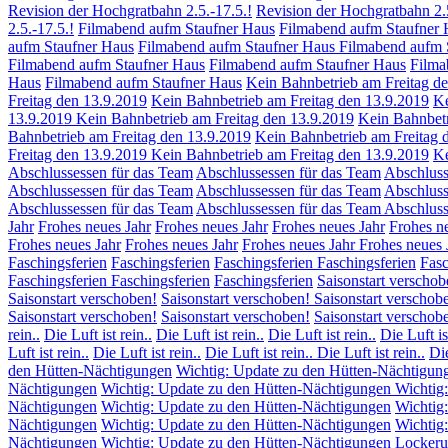
Revision der Hochgratbahn 2.5.-17.5.!
Revision der Hochgratbahn 2.
2.5.-17.5.!
Filmabend aufm Staufner Haus
Filmabend aufm Staufner 
aufm Staufner Haus
Filmabend aufm Staufner Haus
Filmabend aufm 
Filmabend aufm Staufner Haus
Filmabend aufm Staufner Haus
Filma
Haus
Filmabend aufm Staufner Haus
Kein Bahnbetrieb am Freitag d
Freitag den 13.9.2019
Kein Bahnbetrieb am Freitag den 13.9.2019
Ke
13.9.2019
Kein Bahnbetrieb am Freitag den 13.9.2019
Kein Bahnbetr
Bahnbetrieb am Freitag den 13.9.2019
Kein Bahnbetrieb am Freitag 
Freitag den 13.9.2019
Kein Bahnbetrieb am Freitag den 13.9.2019
Ke
Abschlussessen für das Team
Abschlussessen für das Team
Abschluss
Abschlussessen für das Team
Abschlussessen für das Team
Abschluss
Abschlussessen für das Team
Abschlussessen für das Team
Abschluss
Jahr
Frohes neues Jahr
Frohes neues Jahr
Frohes neues Jahr
Frohes n
Frohes neues Jahr
Frohes neues Jahr
Frohes neues Jahr
Frohes neues 
Faschingsferien
Faschingsferien
Faschingsferien
Faschingsferien
Fasc
Faschingsferien
Faschingsferien
Faschingsferien
Saisonstart verschob
Saisonstart verschoben!
Saisonstart verschoben!
Saisonstart verschob
Saisonstart verschoben!
Saisonstart verschoben!
Saisonstart verschob
rein..
Die Luft ist rein..
Die Luft ist rein..
Die Luft ist rein..
Die Luft is
Luft ist rein..
Die Luft ist rein..
Die Luft ist rein..
Die Luft ist rein..
Die
den Hütten-Nächtigungen
Wichtig: Update zu den Hütten-Nächtigun
Nächtigungen
Wichtig: Update zu den Hütten-Nächtigungen
Wichtig
Nächtigungen
Wichtig: Update zu den Hütten-Nächtigungen
Wichtig
Nächtigungen
Wichtig: Update zu den Hütten-Nächtigungen
Wichtig
Nächtigungen
Wichtig: Update zu den Hütten-Nächtigungen
Lockeru