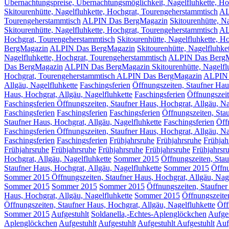
Übernachtungspreise, Übernachtungsmöglichkeit, Nagelfluhkette, Ho
Skitourenhütte, Nagelfluhkette, Hochgrat, Tourengeherstammtisch
AL
Tourengeherstammtisch
ALPIN Das BergMagazin
Skitourenhütte, N
Skitourenhütte, Nagelfluhkette, Hochgrat, Tourengeherstammtisch
AL
Hochgrat, Tourengeherstammtisch
Skitourenhütte, Nagelfluhkette,
BergMagazin
ALPIN Das BergMagazin
Skitourenhütte, Nagelfluhke
Nagelfluhkette, Hochgrat, Tourengeherstammtisch
ALPIN Das Berg
Das BergMagazin
ALPIN Das BergMagazin Skitourenhütte, Nagelflu
Hochgrat, Tourengeherstammtisch ALPIN Das BergMagazin
ALPIN 
Allgäu, Nagelfluhkette
Faschingsferien
Öffnungszeiten, Staufner Hau
Haus, Hochgrat, Allgäu, Nagelfluhkette
Faschingsferien
Öffnungszeit
Faschingsferien Öffnungszeiten, Staufner Haus, Hochgrat, Allgäu, Na
Faschingsferien
Faschingsferien
Faschingsferien
Öffnungszeiten, Sta
Staufner Haus, Hochgrat, Allgäu, Nagelfluhkette
Faschingsferien
Öff
Faschingsferien Öffnungszeiten, Staufner Haus, Hochgrat, Allgäu, Na
Faschingsferien
Faschingsferien
Frühjahrsruhe
Frühjahrsruhe
Frühjah
Frühjahrsruhe
Frühjahrsruhe
Frühjahrsruhe
Frühjahrsruhe
Frühjahrsr
Hochgrat, Allgäu, Nagelfluhkette
Sommer 2015
Öffnungszeiten, Stau
Staufner Haus, Hochgrat, Allgäu, Nagelfluhkette
Sommer 2015
Öffnu
Sommer 2015 Öffnungszeiten, Staufner Haus, Hochgrat, Allgäu, Nage
Sommer 2015
Sommer 2015
Sommer 2015
Öffnungszeiten, Staufner
Haus, Hochgrat, Allgäu, Nagelfluhkette
Sommer 2015
Öffnungszeiten
Öffnungszeiten, Staufner Haus, Hochgrat, Allgäu, Nagelfluhkette
Öff
Sommer 2015
Aufgestuhlt
Soldanella,-Echtes-Aplenglöckchen
Aufges
Aplenglöckchen
Aufgestuhlt
Aufgestuhlt
Aufgestuhlt
Aufgestuhlt
Auf