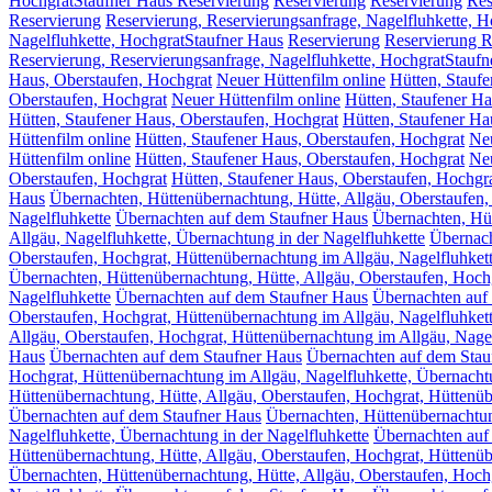
HochgratStaufner Haus Reservierung
Reservierung
Reservierung
Res
Reservierung
Reservierung, Reservierungsanfrage, Nagelfluhkette, 
Nagelfluhkette, HochgratStaufner Haus
Reservierung
Reservierung R
Reservierung, Reservierungsanfrage, Nagelfluhkette, HochgratStauf
Haus, Oberstaufen, Hochgrat
Neuer Hüttenfilm online
Hütten, Stauf
Oberstaufen, Hochgrat
Neuer Hüttenfilm online
Hütten, Staufener Ha
Hütten, Staufener Haus, Oberstaufen, Hochgrat
Hütten, Staufener Ha
Hüttenfilm online
Hütten, Staufener Haus, Oberstaufen, Hochgrat
Neu
Hüttenfilm online
Hütten, Staufener Haus, Oberstaufen, Hochgrat
Neu
Oberstaufen, Hochgrat
Hütten, Staufener Haus, Oberstaufen, Hochgr
Haus
Übernachten, Hüttenübernachtung, Hütte, Allgäu, Oberstaufen,
Nagelfluhkette
Übernachten auf dem Staufner Haus
Übernachten, Hüt
Allgäu, Nagelfluhkette, Übernachtung in der Nagelfluhkette
Übernach
Oberstaufen, Hochgrat, Hüttenübernachtung im Allgäu, Nagelfluhkett
Übernachten, Hüttenübernachtung, Hütte, Allgäu, Oberstaufen, Hochg
Nagelfluhkette
Übernachten auf dem Staufner Haus
Übernachten auf 
Oberstaufen, Hochgrat, Hüttenübernachtung im Allgäu, Nagelfluhkett
Allgäu, Oberstaufen, Hochgrat, Hüttenübernachtung im Allgäu, Nagel
Haus
Übernachten auf dem Staufner Haus
Übernachten auf dem Stau
Hochgrat, Hüttenübernachtung im Allgäu, Nagelfluhkette, Übernachtu
Hüttenübernachtung, Hütte, Allgäu, Oberstaufen, Hochgrat, Hüttenüb
Übernachten auf dem Staufner Haus
Übernachten, Hüttenübernachtun
Nagelfluhkette, Übernachtung in der Nagelfluhkette
Übernachten auf
Hüttenübernachtung, Hütte, Allgäu, Oberstaufen, Hochgrat, Hüttenüb
Übernachten, Hüttenübernachtung, Hütte, Allgäu, Oberstaufen, Hochg