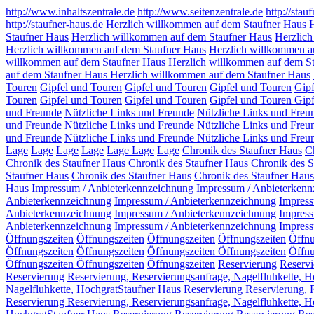
http://www.inhaltszentrale.de
http://www.seitenzentrale.de
http://stau
http://staufner-haus.de
Herzlich willkommen auf dem Staufner Haus
H
Staufner Haus
Herzlich willkommen auf dem Staufner Haus
Herzlich
Herzlich willkommen auf dem Staufner Haus
Herzlich willkommen a
willkommen auf dem Staufner Haus
Herzlich willkommen auf dem S
auf dem Staufner Haus
Herzlich willkommen auf dem Staufner Haus
Touren
Gipfel und Touren
Gipfel und Touren
Gipfel und Touren
Gip
Touren
Gipfel und Touren
Gipfel und Touren
Gipfel und Touren
Gipf
und Freunde
Nützliche Links und Freunde
Nützliche Links und Freu
und Freunde
Nützliche Links und Freunde
Nützliche Links und Freu
und Freunde
Nützliche Links und Freunde
Nützliche Links und Freu
Lage
Lage
Lage
Lage
Lage
Lage
Lage
Chronik des Staufner Haus
C
Chronik des Staufner Haus
Chronik des Staufner Haus
Chronik des S
Staufner Haus
Chronik des Staufner Haus
Chronik des Staufner Haus
Haus
Impressum / Anbieterkennzeichnung
Impressum / Anbieterkenn
Anbieterkennzeichnung
Impressum / Anbieterkennzeichnung
Impress
Anbieterkennzeichnung
Impressum / Anbieterkennzeichnung
Impress
Anbieterkennzeichnung
Impressum / Anbieterkennzeichnung
Impress
Öffnungszeiten
Öffnungszeiten
Öffnungszeiten
Öffnungszeiten
Öffn
Öffnungszeiten
Öffnungszeiten
Öffnungszeiten
Öffnungszeiten
Öffnu
Öffnungszeiten
Öffnungszeiten
Öffnungszeiten
Reservierung
Reservi
Reservierung
Reservierung, Reservierungsanfrage, Nagelfluhkette, 
Nagelfluhkette, HochgratStaufner Haus
Reservierung
Reservierung, 
Reservierung Reservierung, Reservierungsanfrage, Nagelfluhkette, 