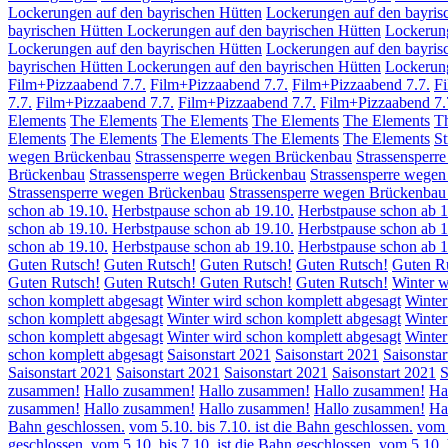
Lockerungen auf den bayrischen Hütten
Lockerungen auf den bayris
bayrischen Hütten
Lockerungen auf den bayrischen Hütten
Lockerung
Lockerungen auf den bayrischen Hütten
Lockerungen auf den bayris
bayrischen Hütten
Lockerungen auf den bayrischen Hütten
Lockerung
Film+Pizzaabend 7.7.
Film+Pizzaabend 7.7.
Film+Pizzaabend 7.7.
F
7.7.
Film+Pizzaabend 7.7.
Film+Pizzaabend 7.7.
Film+Pizzaabend 7.
Elements
The Elements
The Elements
The Elements
The Elements
T
Elements
The Elements
The Elements
The Elements
The Elements
St
wegen Brückenbau
Strassensperre wegen Brückenbau
Strassensperr
Brückenbau
Strassensperre wegen Brückenbau
Strassensperre wege
Strassensperre wegen Brückenbau
Strassensperre wegen Brückenba
schon ab 19.10.
Herbstpause schon ab 19.10.
Herbstpause schon ab 1
schon ab 19.10.
Herbstpause schon ab 19.10.
Herbstpause schon ab 1
schon ab 19.10.
Herbstpause schon ab 19.10.
Herbstpause schon ab 
Guten Rutsch!
Guten Rutsch!
Guten Rutsch!
Guten Rutsch!
Guten R
Guten Rutsch!
Guten Rutsch!
Guten Rutsch!
Guten Rutsch!
Winter w
schon komplett abgesagt
Winter wird schon komplett abgesagt
Winter
schon komplett abgesagt
Winter wird schon komplett abgesagt
Winter
schon komplett abgesagt
Winter wird schon komplett abgesagt
Winter
schon komplett abgesagt
Saisonstart 2021
Saisonstart 2021
Saisonstar
Saisonstart 2021
Saisonstart 2021
Saisonstart 2021
Saisonstart 2021
S
zusammen!
Hallo zusammen!
Hallo zusammen!
Hallo zusammen!
Ha
zusammen!
Hallo zusammen!
Hallo zusammen!
Hallo zusammen!
Ha
Bahn geschlossen.
vom 5.10. bis 7.10. ist die Bahn geschlossen.
vom 
geschlossen.
vom 5.10. bis 7.10. ist die Bahn geschlossen.
vom 5.10. 